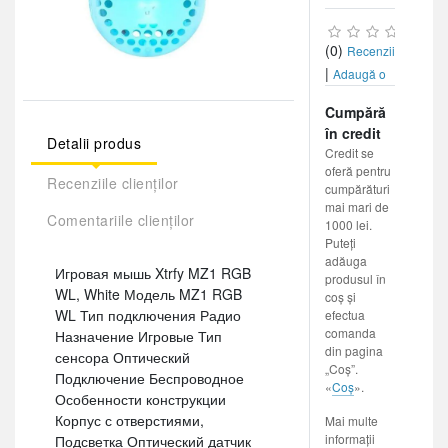
(0)
Recenzii
|
Adaugă o
recenzie
Cumpără
în credit
Detalii produs
Credit se
oferă pentru
Recenziile clienților
cumpărături
mai mari de
Comentariile clienților
1000 lei.
Puteți
adăuga
Игровая мышь Xtrfy MZ1 RGB
produsul în
WL, White Модель MZ1 RGB
coș și
WL Тип подключения Радио
efectua
comanda
Назначение Игровые Тип
din pagina
сенсора Оптический
„Coș”.
Подключение Беспроводное
«
Coș
».
Особенности конструкции
Корпус с отверстиями,
Mai multe
informații
Подсветка Оптический датчик