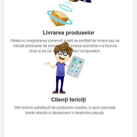
Livrarea produselor
Odata cu inregistrarea comenzii puteti sa profitati de livrare sau sa
ridicati produsele de sinestatator.Livrarea operative v-a bucura
chiar si pe cei mai nerabdatori cumparatori.
Clienți fericiți
Veți ramine satisfacuti de produsele noastre, a caror pret este
foarte atractiv si deasemeni o deservire placuta.