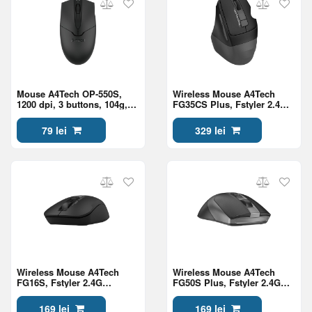
Mouse A4Tech OP-550S,
Wireless Mouse A4Tech
1200 dpi, 3 buttons, 104g,
FG35CS Plus, Fstyler 2.4G
Optical, USB, 1.5m, With
Rechargeable With Silent
Silent Button, Black
Button , Gray
79 lei
329 lei
Wireless Mouse A4Tech
Wireless Mouse A4Tech
FG16S, Fstyler 2.4G
FG50S Plus, Fstyler 2.4G
Wireless Mouse USB
Optical With Silent Button ,
Black/With Silent Button,
Black
169 lei
169 lei