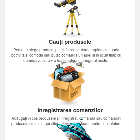
Cauți produsele
Pentru a alege produsul puteti folosi cautarea rapida,categoria
potrivita si comoda sau puteti comanda un apel si in scurt timp cu
dumneavoastra v-a lua legatura menegerul nostru.
Inregistrarea comenzilor
Adăugați în coș produsele și înregistrați comanda sau comandați
produsele cu un singur click introducînd doar numărul de telefon.