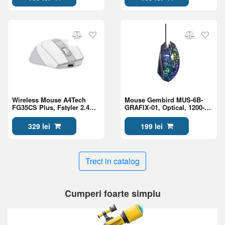
Black
Wireless Mouse A4Tech
Mouse Gembird MUS-6B-
FG35CS Plus, Fstyler 2.4G
GRAFIX-01, Optical, 1200-
Rechargeable With Silent
3600 dpi, 6 buttons, LED,
Button , White
Ambidextrous, 1.5m, Black
329 lei
199 lei
Treci in catalog
Cumperi foarte simplu