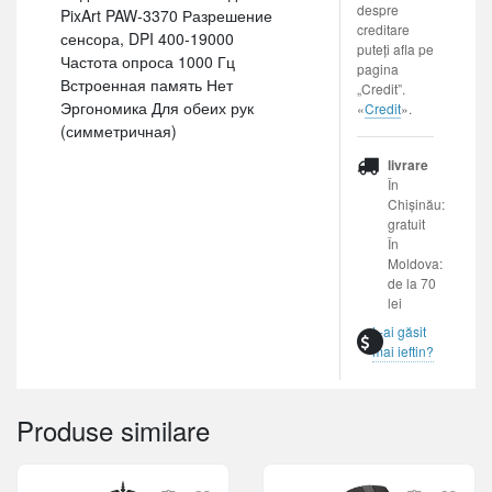
despre
PixArt PAW-3370 Разрешение
creditare
сенсора, DPI 400-19000
puteți afla pe
Частота опроса 1000 Гц
pagina
Встроенная память Нет
„Credit”.
Эргономика Для обеих рук
«
Credit
».
(симметричная)
livrare
În
Chișinău:
gratuit
În
Moldova:
de la 70
lei
L-ai găsit
mai ieftin?
Produse similare