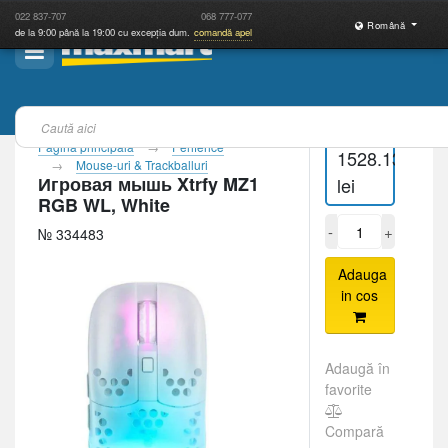
022
837-707
068
777-077
Română
de la 9:00 până la 19:00 cu excepția dum.
comandă apel
Pagina principală
Periferice
1528.13
Mouse-uri & Trackballuri
Игровая мышь Xtrfy MZ1
lei
RGB WL, White
-
+
№ 334483
Adauga
in cos
Adaugă în
favorite
Compară