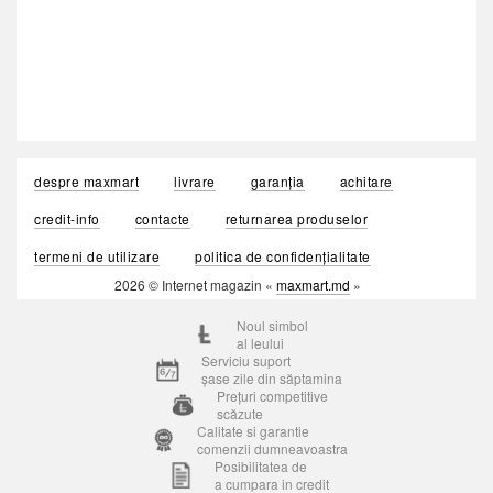
despre maxmart
livrare
garanția
achitare
credit-info
contacte
returnarea produselor
termeni de utilizare
politica de confidențialitate
2026 © Internet magazin «
maxmart.md
»
Noul simbol
al leului
Serviciu suport
șase zile din săptamina
Prețuri competitive
scăzute
Calitate si garantie
comenzii dumneavoastra
Posibilitatea de
a cumpara in credit