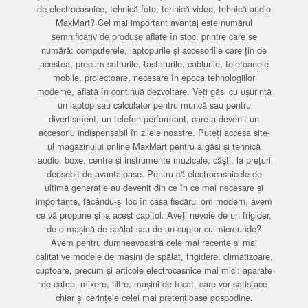
de electrocasnice, tehnică foto, tehnică video, tehnică audio
MaxMart? Cel mai important avantaj este numărul
semnificativ de produse aflate în stoc, printre care se
numără: computerele, laptopurile și accesoriile care țin de
acestea, precum softurile, tastaturile, cablurile, telefoanele
mobile, proiectoare, necesare în epoca tehnologiilor
moderne, aflată în continuă dezvoltare. Veți găsi cu ușurință
un laptop sau calculator pentru muncă sau pentru
divertisment, un telefon performant, care a devenit un
accesoriu indispensabil în zilele noastre. Puteți accesa site-
ul magazinului online MaxMart pentru a găsi și tehnică
audio: boxe, centre și instrumente muzicale, căști, la prețuri
deosebit de avantajoase. Pentru că electrocasnicele de
ultimă generație au devenit din ce în ce mai necesare și
importante, făcându-și loc în casa fiecărui om modern, avem
ce vă propune și la acest capitol. Aveți nevoie de un frigider,
de o mașină de spălat sau de un cuptor cu microunde?
Avem pentru dumneavoastră cele mai recente și mai
calitative modele de mașini de spălat, frigidere, climatizoare,
cuptoare, precum și articole electrocasnice mai mici: aparate
de cafea, mixere, filtre, mașini de tocat, care vor satisface
chiar și cerințele celei mai pretențioase gospodine.