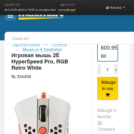
022
837-707
068
777-077
Română
de la 9:00 până la 19:00 cu excepția dum.
comandă apel
Pagina principală
Periferice
600.95
Mouse-uri & Trackballuri
Игровая мышь 2E
lei
HyperSpeed Pro, RGB
Retro White
-
+
№ 334458
Adauga
in cos
Adaugă în
favorite
Compară