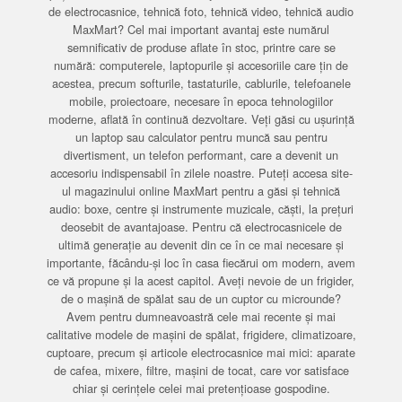
de electrocasnice, tehnică foto, tehnică video, tehnică audio
MaxMart? Cel mai important avantaj este numărul
semnificativ de produse aflate în stoc, printre care se
numără: computerele, laptopurile și accesoriile care țin de
acestea, precum softurile, tastaturile, cablurile, telefoanele
mobile, proiectoare, necesare în epoca tehnologiilor
moderne, aflată în continuă dezvoltare. Veți găsi cu ușurință
un laptop sau calculator pentru muncă sau pentru
divertisment, un telefon performant, care a devenit un
accesoriu indispensabil în zilele noastre. Puteți accesa site-
ul magazinului online MaxMart pentru a găsi și tehnică
audio: boxe, centre și instrumente muzicale, căști, la prețuri
deosebit de avantajoase. Pentru că electrocasnicele de
ultimă generație au devenit din ce în ce mai necesare și
importante, făcându-și loc în casa fiecărui om modern, avem
ce vă propune și la acest capitol. Aveți nevoie de un frigider,
de o mașină de spălat sau de un cuptor cu microunde?
Avem pentru dumneavoastră cele mai recente și mai
calitative modele de mașini de spălat, frigidere, climatizoare,
cuptoare, precum și articole electrocasnice mai mici: aparate
de cafea, mixere, filtre, mașini de tocat, care vor satisface
chiar și cerințele celei mai pretențioase gospodine.