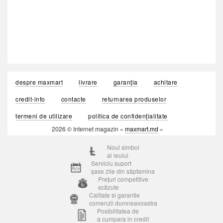
despre maxmart
livrare
garanția
achitare
credit-info
contacte
returnarea produselor
termeni de utilizare
politica de confidențialitate
2026 © Internet magazin «
maxmart.md
»
Noul simbol
al leului
Serviciu suport
șase zile din săptamina
Prețuri competitive
scăzute
Calitate si garantie
comenzii dumneavoastra
Posibilitatea de
a cumpara in credit