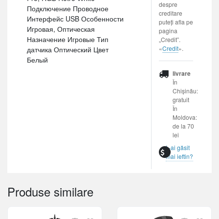
despre
Подключение Проводное
creditare
Интерфейс USB Особенности
puteți afla pe
Игровая, Оптическая
pagina
Назначение Игровые Тип
„Credit”.
«
Credit
».
датчика Оптический Цвет
Белый
livrare
În
Chișinău:
gratuit
În
Moldova:
de la 70
lei
L-ai găsit
mai ieftin?
Produse similare