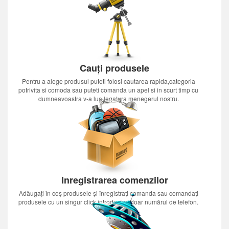
Cauți produsele
Pentru a alege produsul puteti folosi cautarea rapida,categoria
potrivita si comoda sau puteti comanda un apel si in scurt timp cu
dumneavoastra v-a lua legatura menegerul nostru.
Inregistrarea comenzilor
Adăugați în coș produsele și înregistrați comanda sau comandați
produsele cu un singur click introducînd doar numărul de telefon.