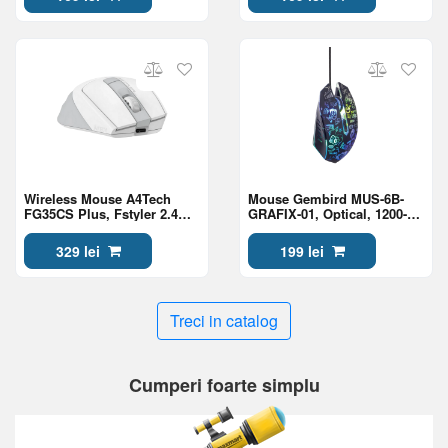
Black
Wireless Mouse A4Tech
Mouse Gembird MUS-6B-
FG35CS Plus, Fstyler 2.4G
GRAFIX-01, Optical, 1200-
Rechargeable With Silent
3600 dpi, 6 buttons, LED,
Button , White
Ambidextrous, 1.5m, Black
329 lei
199 lei
Treci in catalog
Cumperi foarte simplu