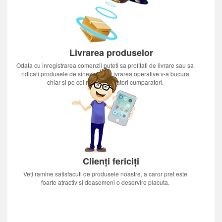
Livrarea produselor
Odata cu inregistrarea comenzii puteti sa profitati de livrare sau sa
ridicati produsele de sinestatator.Livrarea operative v-a bucura
chiar si pe cei mai nerabdatori cumparatori.
Clienți fericiți
Veți ramine satisfacuti de produsele noastre, a caror pret este
foarte atractiv si deasemeni o deservire placuta.