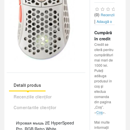
(0)
Recenzii
|
Adaugă o
recenzie
Cumpără
în credit
Credit se
oferă pentru
cumpărături
mai mari de
1000 lei.
Puteți
adăuga
produsul în
Detalii produs
coș și
efectua
Recenziile clienților
comanda
din pagina
Comentariile clienților
„Coș”.
«
Coș
».
Mai multe
Игровая мышь 2E HyperSpeed
informații
Pro, RGB Retro White