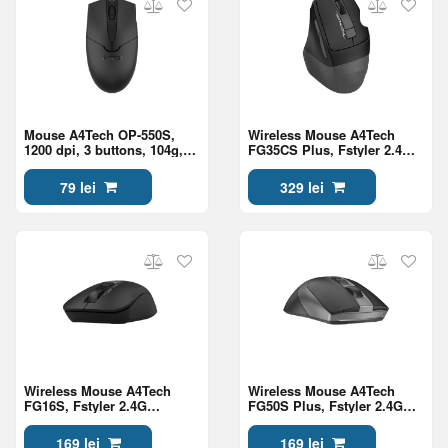
Mouse A4Tech OP-550S,
Wireless Mouse A4Tech
1200 dpi, 3 buttons, 104g,
FG35CS Plus, Fstyler 2.4G
Optical, USB, 1.5m, With
Rechargeable With Silent
Silent Button, Black
Button , Gray
79 lei
329 lei
Wireless Mouse A4Tech
Wireless Mouse A4Tech
FG16S, Fstyler 2.4G
FG50S Plus, Fstyler 2.4G
Wireless Mouse USB
Optical With Silent Button ,
Black/With Silent Button,
Black
169 lei
169 lei