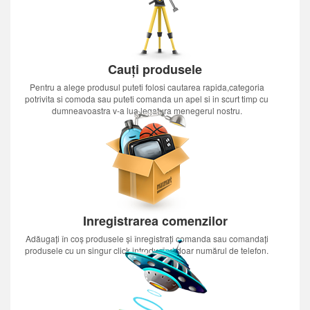
Cauți produsele
Pentru a alege produsul puteti folosi cautarea rapida,categoria
potrivita si comoda sau puteti comanda un apel si in scurt timp cu
dumneavoastra v-a lua legatura menegerul nostru.
Inregistrarea comenzilor
Adăugați în coș produsele și înregistrați comanda sau comandați
produsele cu un singur click introducînd doar numărul de telefon.