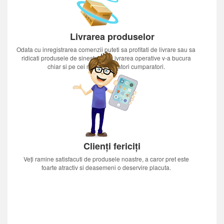
Livrarea produselor
Odata cu inregistrarea comenzii puteti sa profitati de livrare sau sa
ridicati produsele de sinestatator.Livrarea operative v-a bucura
chiar si pe cei mai nerabdatori cumparatori.
Clienți fericiți
Veți ramine satisfacuti de produsele noastre, a caror pret este
foarte atractiv si deasemeni o deservire placuta.