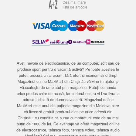
Cea mai mare
listă de articole
Aveți nevoie de electrocasnice, de un computer, soft sau de
produse sport pentru o vacanță activă? Pe toate acestea le
puteți procura chiar acum, fără efort și economisind timp!
Magazinul online MaxMart din Chișinău vă vine în ajutor și
vă scutește de umblatul prin magazine. Puteți comanda
orice produs chiar de acasă, iar curierul nostru vi-l va livra la
adresa indicată de dumneavoastră. Magazinul online
MaxMart este unul din puținele magazine din Moldova care
vă livrează gratuit produsul ales pe orice adresă din
Chișinău, cu condiția că suma cumpărăturii este de nu mai
puțin de 1000 de lei. Ce avantaje vă oferă magazinul online
de electrocasnice, tehnică foto, tehnică video, tehnică audio
MaxMart? Cel mai important avantaj este numărul