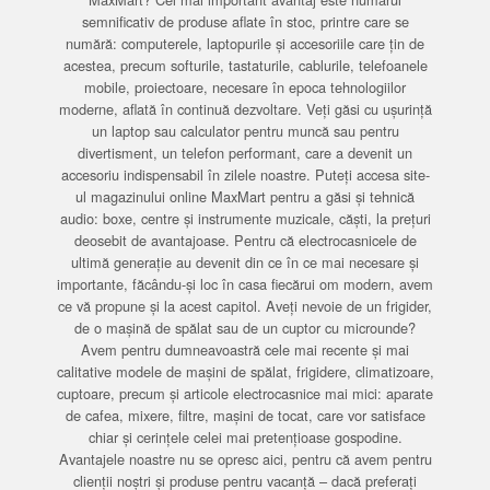
semnificativ de produse aflate în stoc, printre care se
numără: computerele, laptopurile și accesoriile care țin de
acestea, precum softurile, tastaturile, cablurile, telefoanele
mobile, proiectoare, necesare în epoca tehnologiilor
moderne, aflată în continuă dezvoltare. Veți găsi cu ușurință
un laptop sau calculator pentru muncă sau pentru
divertisment, un telefon performant, care a devenit un
accesoriu indispensabil în zilele noastre. Puteți accesa site-
ul magazinului online MaxMart pentru a găsi și tehnică
audio: boxe, centre și instrumente muzicale, căști, la prețuri
deosebit de avantajoase. Pentru că electrocasnicele de
ultimă generație au devenit din ce în ce mai necesare și
importante, făcându-și loc în casa fiecărui om modern, avem
ce vă propune și la acest capitol. Aveți nevoie de un frigider,
de o mașină de spălat sau de un cuptor cu microunde?
Avem pentru dumneavoastră cele mai recente și mai
calitative modele de mașini de spălat, frigidere, climatizoare,
cuptoare, precum și articole electrocasnice mai mici: aparate
de cafea, mixere, filtre, mașini de tocat, care vor satisface
chiar și cerințele celei mai pretențioase gospodine.
Avantajele noastre nu se opresc aici, pentru că avem pentru
clienții noștri și produse pentru vacanță – dacă preferați