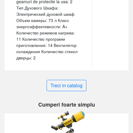
geamuri de protectie la usa: 2
Тип Духового Шкафа:
Электрический духовой шкаф
Объем камеры: 73 л Класс
энергоэффективности: A+
Количество режимов нагрева:
11 Количество программ
приготовления: 14 Вентилятор
охлаждения Количество стекол
дверцы: 2
Treci in catalog
Cumperi foarte simplu