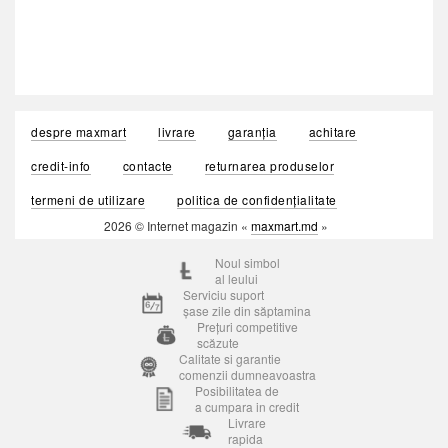
despre maxmart
livrare
garanția
achitare
credit-info
contacte
returnarea produselor
termeni de utilizare
politica de confidențialitate
2026 © Internet magazin «
maxmart.md
»
Noul simbol
al leului
Serviciu suport
șase zile din săptamina
Prețuri competitive
scăzute
Calitate si garantie
comenzii dumneavoastra
Posibilitatea de
a cumpara in credit
Livrare
rapida