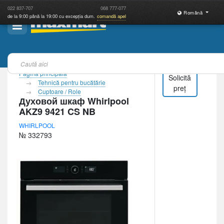
022
837-707
068
777-077
Română
de la 9:00 până la 19:00 cu excepția dum.
comandă apel
Pagina principală
Solicită
Tehnică pentru bucătărie
preț
Cuptoare / Role
Духовой шкаф Whirlpool
AKZ9 9421 CS NB
WHIRLPOOL
№ 332793