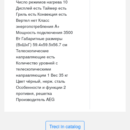
Число режимов нагрева 10
Дисплей есть Таймер есть
Гриль есть Конвекция есть
Вертел нет Класс
энергопотребления A+
Мощность подключения 3500
Вт Габаритные размеры
(ВхШхГ) 59.4х59.5x56.7 см
Телескопические
направляющие есть
Количество уровней с
телескопическими
направляющим 1 Вес 35 кг
Цвет чёрный, нерж. сталь
Особенности и функции 2
противня, решетка
Производитель AEG
Treci in catalog