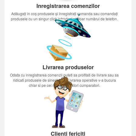
Inregistrarea comenzilor
Adăugați în coș produsele și înregistrați comanda sau comandați
produsele cu un singur click introducînd doar numărul de telefon.
Livrarea produselor
Odata cu inregistrarea comenzii puteti sa profitati de livrare sau sa
ridicati produsele de sinestatator.Livrarea operative v-a bucura
chiar si pe cei mai nerabdatori cumparatori.
Clienți fericiți