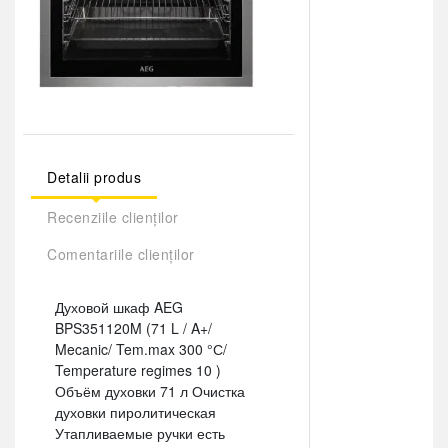
Detalii produs
Recenziile clienților
Comentariile clienților
Духовой шкаф AEG
BPS351120M (71 L / A+/
Mecanic/ Tem.max 300 °С/
Temperature regimes 10 )
Объём духовки 71 л Очистка
духовки пиролитическая
Утапливаемые ручки есть