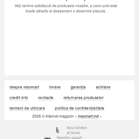
Veți ramine satisfacuti de produsele noastre, a caror pret este
foarte atractiv si deasemeni o deservire placuta.
despre maxmart
livrare
garanția
achitare
credit-info
contacte
returnarea produselor
termeni de utilizare
politica de confidențialitate
2026 © Internet magazin «
maxmart.md
»
Noul simbol
al leului
Serviciu suport