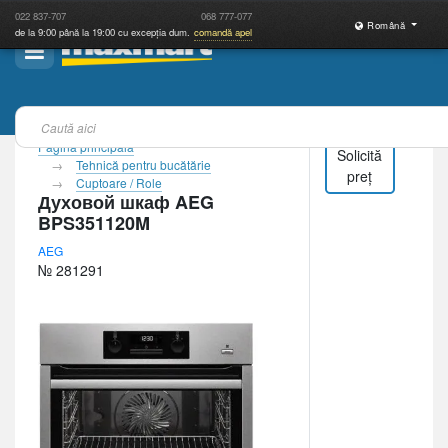
022
837-707
068
777-077
Română
de la 9:00 până la 19:00 cu excepția dum.
comandă apel
Pagina principală
Solicită
Tehnică pentru bucătărie
preț
Cuptoare / Role
Духовой шкаф AEG
BPS351120M
AEG
№ 281291