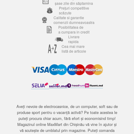
șase zile din săptamina
Prețuri competitive
scăzute
Calitate si garantie
comenzii dumneavoastra
Posibilitatea de
a cumpara in credit
Livrare
rapida
Cea mai mare
listă de articole
Aveți nevoie de electrocasnice, de un computer, soft sau de
produse sport pentru o vacanță activă? Pe toate acestea le
puteți procura chiar acum, fără efort și economisind timp!
Magazinul online MaxMart din Chișinău vă vine în ajutor și
vă scutește de umblatul prin magazine. Puteți comanda