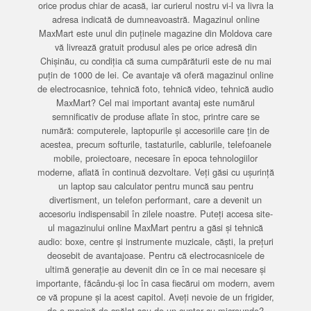
orice produs chiar de acasă, iar curierul nostru vi-l va livra la
adresa indicată de dumneavoastră. Magazinul online
MaxMart este unul din puținele magazine din Moldova care
vă livrează gratuit produsul ales pe orice adresă din
Chișinău, cu condiția că suma cumpărăturii este de nu mai
puțin de 1000 de lei. Ce avantaje vă oferă magazinul online
de electrocasnice, tehnică foto, tehnică video, tehnică audio
MaxMart? Cel mai important avantaj este numărul
semnificativ de produse aflate în stoc, printre care se
numără: computerele, laptopurile și accesoriile care țin de
acestea, precum softurile, tastaturile, cablurile, telefoanele
mobile, proiectoare, necesare în epoca tehnologiilor
moderne, aflată în continuă dezvoltare. Veți găsi cu ușurință
un laptop sau calculator pentru muncă sau pentru
divertisment, un telefon performant, care a devenit un
accesoriu indispensabil în zilele noastre. Puteți accesa site-
ul magazinului online MaxMart pentru a găsi și tehnică
audio: boxe, centre și instrumente muzicale, căști, la prețuri
deosebit de avantajoase. Pentru că electrocasnicele de
ultimă generație au devenit din ce în ce mai necesare și
importante, făcându-și loc în casa fiecărui om modern, avem
ce vă propune și la acest capitol. Aveți nevoie de un frigider,
de o mașină de spălat sau de un cuptor cu microunde?