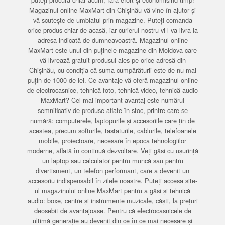
Magazinul online MaxMart din Chișinău vă vine în ajutor și
vă scutește de umblatul prin magazine. Puteți comanda
orice produs chiar de acasă, iar curierul nostru vi-l va livra la
adresa indicată de dumneavoastră. Magazinul online
MaxMart este unul din puținele magazine din Moldova care
vă livrează gratuit produsul ales pe orice adresă din
Chișinău, cu condiția că suma cumpărăturii este de nu mai
puțin de 1000 de lei. Ce avantaje vă oferă magazinul online
de electrocasnice, tehnică foto, tehnică video, tehnică audio
MaxMart? Cel mai important avantaj este numărul
semnificativ de produse aflate în stoc, printre care se
numără: computerele, laptopurile și accesoriile care țin de
acestea, precum softurile, tastaturile, cablurile, telefoanele
mobile, proiectoare, necesare în epoca tehnologiilor
moderne, aflată în continuă dezvoltare. Veți găsi cu ușurință
un laptop sau calculator pentru muncă sau pentru
divertisment, un telefon performant, care a devenit un
accesoriu indispensabil în zilele noastre. Puteți accesa site-
ul magazinului online MaxMart pentru a găsi și tehnică
audio: boxe, centre și instrumente muzicale, căști, la prețuri
deosebit de avantajoase. Pentru că electrocasnicele de
ultimă generație au devenit din ce în ce mai necesare și