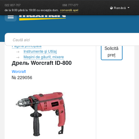
022
837-707
068
777-077
Română
de la 9:00 până la 19:00 cu excepția dum.
comandă apel
Pagina principală
Solicită
Instrumente şi Utilaj
preț
Maşini de găurit, mixere
Дрель Worcraft ID-800
Worcraft
№ 229056