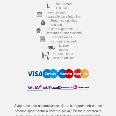
Noul simbol
al leului
Serviciu suport
șase zile din săptamina
Prețuri competitive
scăzute
Calitate si garantie
comenzii dumneavoastra
Posibilitatea de
a cumpara in credit
Livrare
rapida
Cea mai mare
listă de articole
Aveți nevoie de electrocasnice, de un computer, soft sau de
produse sport pentru o vacanță activă? Pe toate acestea le
puteți procura chiar acum, fără efort și economisind timp!