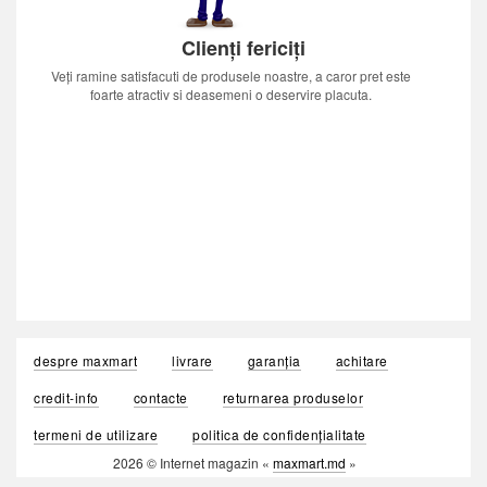
Clienți fericiți
Veți ramine satisfacuti de produsele noastre, a caror pret este
foarte atractiv si deasemeni o deservire placuta.
despre maxmart
livrare
garanția
achitare
credit-info
contacte
returnarea produselor
termeni de utilizare
politica de confidențialitate
2026 © Internet magazin «
maxmart.md
»