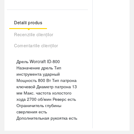
Detalii produs
Recenziile clienților
Comentariile clienților
Дрель Worcraft ID-800
Назначение дрель Тип
инструмента ударный
Мощность 800 Вт Тип патрона
ключевой Диаметр патрона 13
мм Макс. частота холостого
хода 2700 об/мин Реверс есть
Ограничитель глубины
сверления есть
Дополнительная рукоятка есть