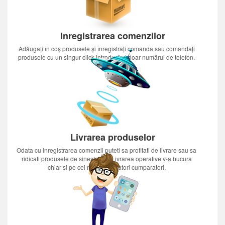
Inregistrarea comenzilor
Adăugați în coș produsele și înregistrați comanda sau comandați
produsele cu un singur click introducînd doar numărul de telefon.
Livrarea produselor
Odata cu inregistrarea comenzii puteti sa profitati de livrare sau sa
ridicati produsele de sinestatator.Livrarea operative v-a bucura
chiar si pe cei mai nerabdatori cumparatori.