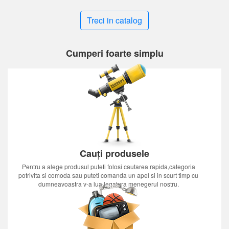
Treci in catalog
Cumperi foarte simplu
Cauți produsele
Pentru a alege produsul puteti folosi cautarea rapida,categoria
potrivita si comoda sau puteti comanda un apel si in scurt timp cu
dumneavoastra v-a lua legatura menegerul nostru.