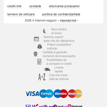
credit-info
contacte
returnarea produselor
termeni de utilizare
politica de confidențialitate
2026 © Internet magazin «
maxmart.md
»
Noul simbol
al leului
Serviciu suport
șase zile din săptamina
Prețuri competitive
scăzute
Calitate si garantie
comenzii dumneavoastra
Posibilitatea de
a cumpara in credit
Livrare
rapida
Cea mai mare
listă de articole