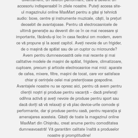
accesoriu indispensabil în zilele noastre. Puteți accesa site-
ul magazinului online MaxMart pentru a găsi și tehnică
audio: boxe, centre și instrumente muzicale, căști, la prețuri
deosebit de avantajoase. Pentru că electrocasnicele de
ultimă generație au devenit din ce în ce mai necesare și
importante, făcându-și loc în casa fiecărui om modern, avem
ce vă propune și la acest capitol. Aveți nevoie de un frigider,
de o mașină de spălat sau de un cuptor cu microunde?
Avem pentru dumneavoastră cele mai recente și mai
calitative modele de mașini de spălat, frigidere, climatizoare,
cuptoare, precum și articole electrocasnice mai mici: aparate
de cafea, mixere, filtre, mașini de tocat, care vor satisface
chiar și cerințele celei mai pretențioase gospodine.
Avantajele noastre nu se opresc aici, pentru că avem pentru
clienții noștri și produse pentru vacanță – dacă preferați
odihna activă și aveți nevoie de produse pentru sport sau
dacă doriți să vă relaxați și vă plac device-urile comode și
performante, dar și produse pentru casă, pentru reparația și
amenajarea acesteia. Găsiți de toate la magazinul online
MaxMart din Chișinău, creat anume pentru comoditatea
dumneavoastră! Vă garantăm calitate înaltă a produselor
noastre și promptitudine!