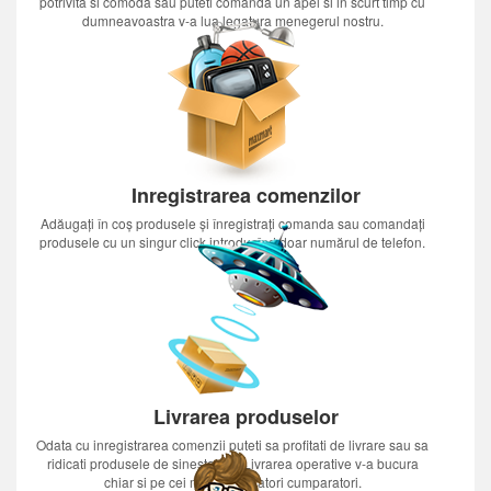
potrivita si comoda sau puteti comanda un apel si in scurt timp cu
dumneavoastra v-a lua legatura menegerul nostru.
Inregistrarea comenzilor
Adăugați în coș produsele și înregistrați comanda sau comandați
produsele cu un singur click introducînd doar numărul de telefon.
Livrarea produselor
Odata cu inregistrarea comenzii puteti sa profitati de livrare sau sa
ridicati produsele de sinestatator.Livrarea operative v-a bucura
chiar si pe cei mai nerabdatori cumparatori.