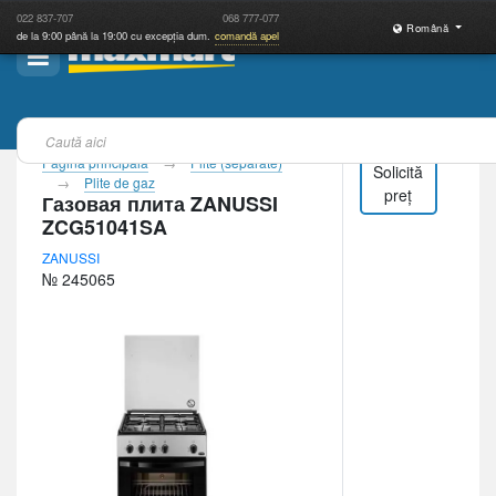
022
837-707
068
777-077
Română
de la 9:00 până la 19:00 cu excepția dum.
comandă apel
Pagina principală
Plite (separate)
Solicită
Plite de gaz
preț
Газовая плита ZANUSSI
ZCG51041SA
ZANUSSI
№ 245065