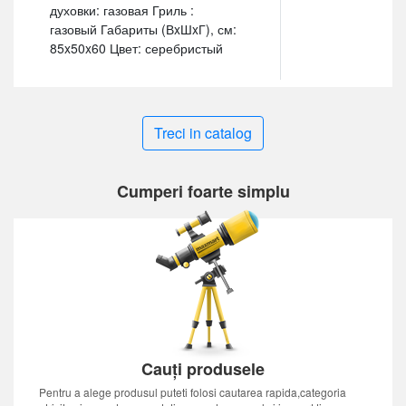
духовки: газовая Гриль :
газовый Габариты (ВxШxГ), см:
85x50x60 Цвет: серебристый
Treci in catalog
Cumperi foarte simplu
Cauți produsele
Pentru a alege produsul puteti folosi cautarea rapida,categoria