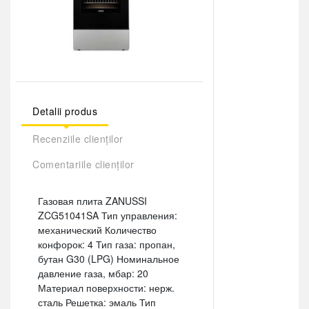
Detalii produs
Recenziile clienților
Comentariile clienților
Газовая плита ZANUSSI
ZCG51041SA Тип управления:
механический Количество
конфорок: 4 Тип газа: пропан,
бутан G30 (LPG) Номинальное
давление газа, мбар: 20
Материал поверхности: нерж.
сталь Решетка: эмаль Тип