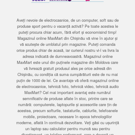
Aveți nevoie de electrocasnice, de un computer, soft sau de
produse sport pentru o vacanță activă? Pe toate acestea le
puteți procura chiar acum, fără efort și economisind timp!
Magazinul online MaxMart din Chișinău vă vine în ajutor și
vă scutește de umblatul prin magazine. Puteți comanda
orice produs chiar de acasă, iar curierul nostru vi-l va livra la
adresa indicată de dumneavoastră. Magazinul online
MaxMart este unul din puținele magazine din Moldova care
vă livrează gratuit produsul ales pe orice adresă din
Chișinău, cu condiția că suma cumpărăturii este de nu mai
puțin de 1000 de lei. Ce avantaje vă oferă magazinul online
de electrocasnice, tehnică foto, tehnică video, tehnică audio
MaxMart? Cel mai important avantaj este numărul
semnificativ de produse aflate în stoc, printre care se
numără: computerele, laptopurile și accesoriile care țin de
acestea, precum softurile, tastaturile, cablurile, telefoanele
mobile, proiectoare, necesare în epoca tehnologiilor
moderne, aflată în continuă dezvoltare. Veți găsi cu ușurință
un laptop sau calculator pentru muncă sau pentru
divertisment, un telefon performant, care a devenit un