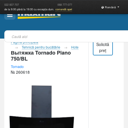
022
837-707
068
777-077
Română
de la 9:00 până la 19:00 cu excepția dum.
comandă apel
Pagina principală
Solicită
Tehnică pentru bucătărie
Hote
preț
Вытяжка Tornado Piano
750/BL
Tornado
№ 260618