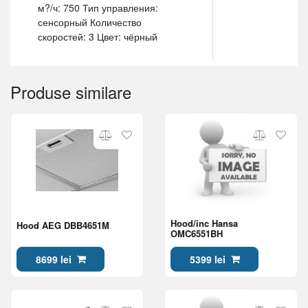
м?/ч: 750 Тип управления:
сенсорный Количество
скоростей: 3 Цвет: чёрный
Produse similare
Hood/inc Hansa
Hood AEG DBB4651M
OMC6551BH
8699 lei
5399 lei