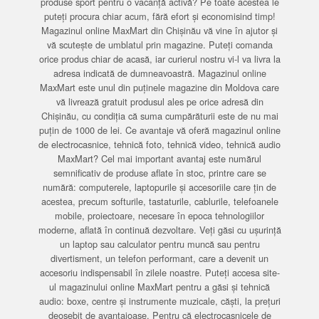
produse sport pentru o vacanță activă? Pe toate acestea le
puteți procura chiar acum, fără efort și economisind timp!
Magazinul online MaxMart din Chișinău vă vine în ajutor și
vă scutește de umblatul prin magazine. Puteți comanda
orice produs chiar de acasă, iar curierul nostru vi-l va livra la
adresa indicată de dumneavoastră. Magazinul online
MaxMart este unul din puținele magazine din Moldova care
vă livrează gratuit produsul ales pe orice adresă din
Chișinău, cu condiția că suma cumpărăturii este de nu mai
puțin de 1000 de lei. Ce avantaje vă oferă magazinul online
de electrocasnice, tehnică foto, tehnică video, tehnică audio
MaxMart? Cel mai important avantaj este numărul
semnificativ de produse aflate în stoc, printre care se
numără: computerele, laptopurile și accesoriile care țin de
acestea, precum softurile, tastaturile, cablurile, telefoanele
mobile, proiectoare, necesare în epoca tehnologiilor
moderne, aflată în continuă dezvoltare. Veți găsi cu ușurință
un laptop sau calculator pentru muncă sau pentru
divertisment, un telefon performant, care a devenit un
accesoriu indispensabil în zilele noastre. Puteți accesa site-
ul magazinului online MaxMart pentru a găsi și tehnică
audio: boxe, centre și instrumente muzicale, căști, la prețuri
deosebit de avantajoase. Pentru că electrocasnicele de