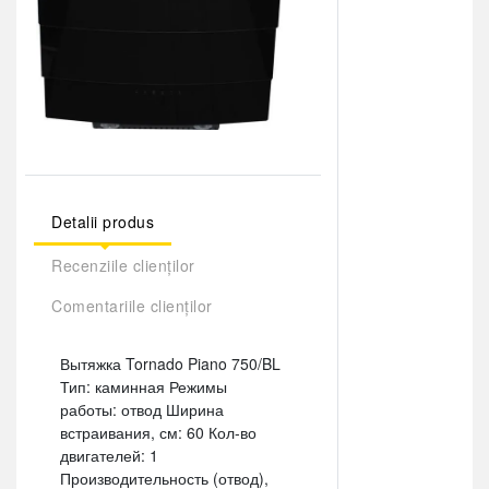
Detalii produs
Recenziile clienților
Comentariile clienților
Вытяжка Tornado Piano 750/BL
Тип: каминная Режимы
работы: отвод Ширина
встраивания, см: 60 Кол-во
двигателей: 1
Производительность (отвод),