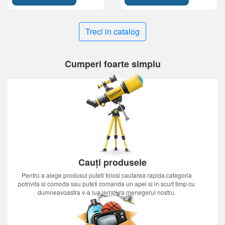
Treci in catalog
Cumperi foarte simplu
Cauți produsele
Pentru a alege produsul puteti folosi cautarea rapida,categoria
potrivita si comoda sau puteti comanda un apel si in scurt timp cu
dumneavoastra v-a lua legatura menegerul nostru.