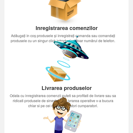
Inregistrarea comenzilor
Adăugați în coș produsele și înregistrați comanda sau comandați
produsele cu un singur click introducînd doar numărul de telefon.
Livrarea produselor
Odata cu inregistrarea comenzii puteti sa profitati de livrare sau sa
ridicati produsele de sinestatator.Livrarea operative v-a bucura
chiar si pe cei mai nerabdatori cumparatori.