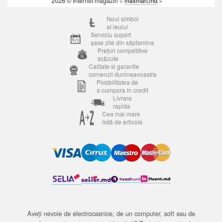
2026 © Internet magazin «
maxmart.md
»
Noul simbol
al leului
Serviciu suport
șase zile din săptamina
Prețuri competitive
scăzute
Calitate si garantie
comenzii dumneavoastra
Posibilitatea de
a cumpara in credit
Livrare
rapida
Cea mai mare
listă de articole
Aveți nevoie de electrocasnice, de un computer, soft sau de