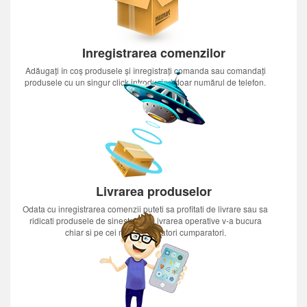
Inregistrarea comenzilor
Adăugați în coș produsele și înregistrați comanda sau comandați
produsele cu un singur click introducînd doar numărul de telefon.
Livrarea produselor
Odata cu inregistrarea comenzii puteti sa profitati de livrare sau sa
ridicati produsele de sinestatator.Livrarea operative v-a bucura
chiar si pe cei mai nerabdatori cumparatori.