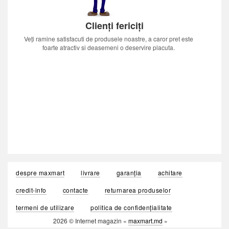
Clienți fericiți
Veți ramine satisfacuti de produsele noastre, a caror pret este
foarte atractiv si deasemeni o deservire placuta.
despre maxmart
livrare
garanția
achitare
credit-info
contacte
returnarea produselor
termeni de utilizare
politica de confidențialitate
2026 © Internet magazin «
maxmart.md
»