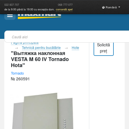
022
837-707
068
777-077
Română
de la 9:00 până la 19:00 cu excepția dum.
comandă apel
Pagina principală
Solicită
Tehnică pentru bucătărie
Hote
preț
"Вытяжка наклонная
VESTA M 60 IV Tornado
Hota"
Tornado
№ 260591