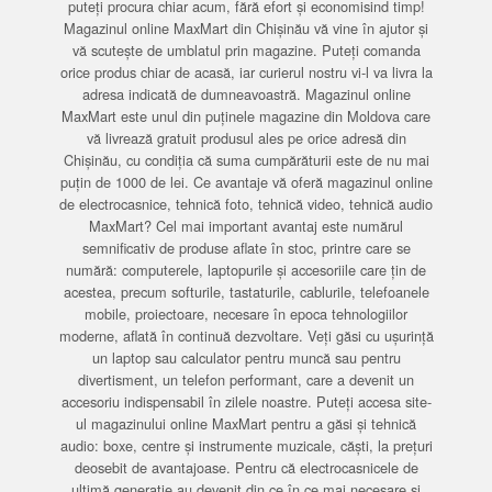
puteți procura chiar acum, fără efort și economisind timp!
Magazinul online MaxMart din Chișinău vă vine în ajutor și
vă scutește de umblatul prin magazine. Puteți comanda
orice produs chiar de acasă, iar curierul nostru vi-l va livra la
adresa indicată de dumneavoastră. Magazinul online
MaxMart este unul din puținele magazine din Moldova care
vă livrează gratuit produsul ales pe orice adresă din
Chișinău, cu condiția că suma cumpărăturii este de nu mai
puțin de 1000 de lei. Ce avantaje vă oferă magazinul online
de electrocasnice, tehnică foto, tehnică video, tehnică audio
MaxMart? Cel mai important avantaj este numărul
semnificativ de produse aflate în stoc, printre care se
numără: computerele, laptopurile și accesoriile care țin de
acestea, precum softurile, tastaturile, cablurile, telefoanele
mobile, proiectoare, necesare în epoca tehnologiilor
moderne, aflată în continuă dezvoltare. Veți găsi cu ușurință
un laptop sau calculator pentru muncă sau pentru
divertisment, un telefon performant, care a devenit un
accesoriu indispensabil în zilele noastre. Puteți accesa site-
ul magazinului online MaxMart pentru a găsi și tehnică
audio: boxe, centre și instrumente muzicale, căști, la prețuri
deosebit de avantajoase. Pentru că electrocasnicele de
ultimă generație au devenit din ce în ce mai necesare și