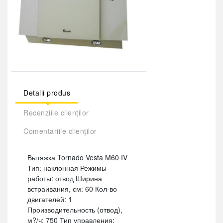
Detalii produs
Recenziile clienților
Comentariile clienților
Вытяжка Tornado Vesta M60 IV
Тип: наклонная Режимы
работы: отвод Ширина
встраивания, см: 60 Кол-во
двигателей: 1
Производительность (отвод),
м?/ч: 750 Тип управления: