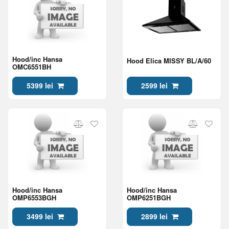
Hood/inc Hansa
Hood Elica MISSY BL/A/60
OMC6551BH
5399 lei
2599 lei
Hood/inc Hansa
Hood/inc Hansa
OMP6553BGH
OMP6251BGH
3499 lei
2899 lei