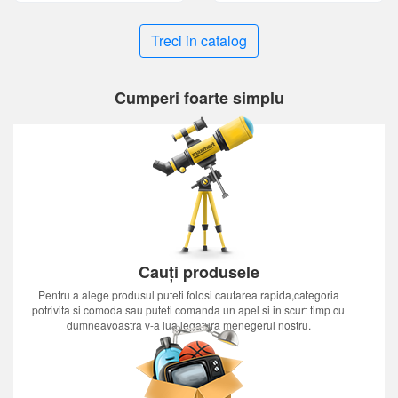
Treci in catalog
Cumperi foarte simplu
Cauți produsele
Pentru a alege produsul puteti folosi cautarea rapida,categoria
potrivita si comoda sau puteti comanda un apel si in scurt timp cu
dumneavoastra v-a lua legatura menegerul nostru.