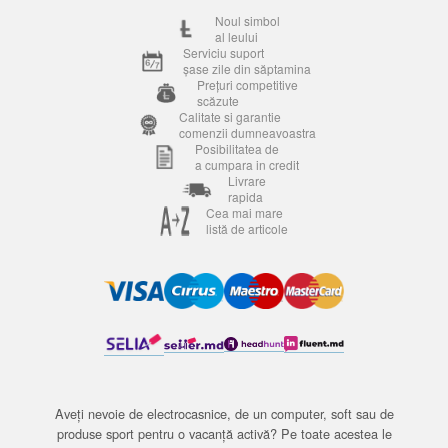
Noul simbol
al leului
Serviciu suport
șase zile din săptamina
Prețuri competitive
scăzute
Calitate si garantie
comenzii dumneavoastra
Posibilitatea de
a cumpara in credit
Livrare
rapida
Cea mai mare
listă de articole
Aveți nevoie de electrocasnice, de un computer, soft sau de
produse sport pentru o vacanță activă? Pe toate acestea le