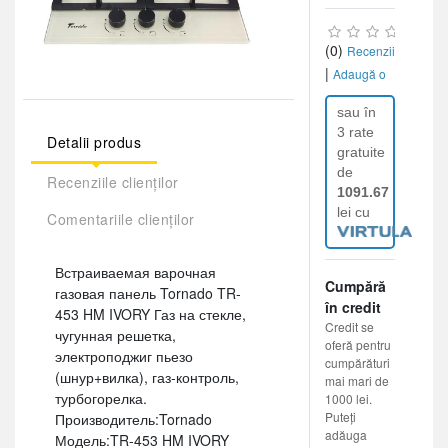
(0)
Recenzii
|
Adaugă o
recenzie
sau în
3 rate
Detalii produs
gratuite
de
Recenziile clienților
1091.67
lei cu
Comentariile clienților
Встраиваемая варочная
Cumpără
газовая панель Tornado TR-
în credit
453 HM IVORY Газ на стекле,
Credit se
чугунная решетка,
oferă pentru
электроподжиг пьезо
cumpărături
(шнур+вилка), газ-контроль,
mai mari de
турбогорелка.
1000 lei.
Puteți
Производитель:Tornado
adăuga
Модель:TR-453 HM IVORY