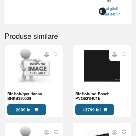
lei
L-ai găsit
mai ieftin?
Produse similare
BinHob/gas Hansa
BinHob/ind Bosch
BHKS330500
PVQ631HC1E
2899 lei
13799 lei