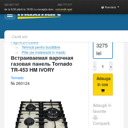
022
837-707
068
777-077
Română
de la 9:00 până la 19:00 cu excepția dum.
comandă apel
Pagina principală
3275
Tehnică pentru bucătărie
lei
Plite (se instalează în masă)
Встраиваемая варочная
газовая панель Tornado
-
+
TR-453 HM IVORY
Tornado
Adauga
№ 260124
in cos
Adaugă în
favorite
Compară