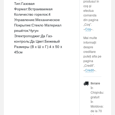
produsul în
Тип:Газовая
coș și
Формат:Встраиваемая
efectua
Количество горелок:4
comanda
Управление:Механическое
din pagina
„Coș”.
Покрытие:Стекло Материал
«
Coș
».
решёток:Чугун
Электроподжиг:Да Газ-
Mai multe
контроль:Да Цвет:Бежевый
informații
Размеры (В х Ш х Г):4 x 50 x
despre
creditare
45см
puteți afla pe
pagina
„Credit”.
«
Credit
».
livrare
În
Chișinău:
gratuit
În
Moldova:
de la 70