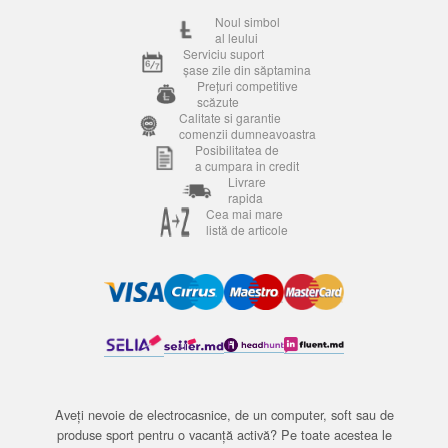
Noul simbol
al leului
Serviciu suport
șase zile din săptamina
Prețuri competitive
scăzute
Calitate si garantie
comenzii dumneavoastra
Posibilitatea de
a cumpara in credit
Livrare
rapida
Cea mai mare
listă de articole
Aveți nevoie de electrocasnice, de un computer, soft sau de
produse sport pentru o vacanță activă? Pe toate acestea le