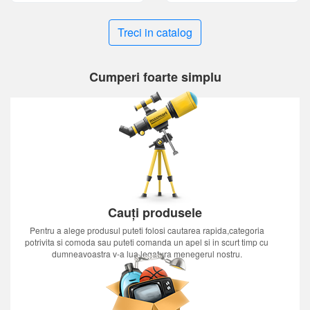
Treci in catalog
Cumperi foarte simplu
Cauți produsele
Pentru a alege produsul puteti folosi cautarea rapida,categoria
potrivita si comoda sau puteti comanda un apel si in scurt timp cu
dumneavoastra v-a lua legatura menegerul nostru.