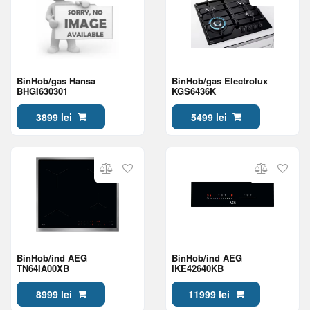
BinHob/gas Hansa
BinHob/gas Electrolux
BHGI630301
KGS6436K
3899 lei
5499 lei
BinHob/ind AEG
BinHob/ind AEG
TN64IA00XB
IKE42640KB
8999 lei
11999 lei