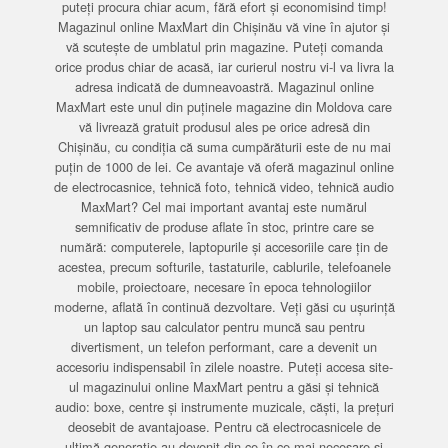
puteți procura chiar acum, fără efort și economisind timp!
Magazinul online MaxMart din Chișinău vă vine în ajutor și
vă scutește de umblatul prin magazine. Puteți comanda
orice produs chiar de acasă, iar curierul nostru vi-l va livra la
adresa indicată de dumneavoastră. Magazinul online
MaxMart este unul din puținele magazine din Moldova care
vă livrează gratuit produsul ales pe orice adresă din
Chișinău, cu condiția că suma cumpărăturii este de nu mai
puțin de 1000 de lei. Ce avantaje vă oferă magazinul online
de electrocasnice, tehnică foto, tehnică video, tehnică audio
MaxMart? Cel mai important avantaj este numărul
semnificativ de produse aflate în stoc, printre care se
numără: computerele, laptopurile și accesoriile care țin de
acestea, precum softurile, tastaturile, cablurile, telefoanele
mobile, proiectoare, necesare în epoca tehnologiilor
moderne, aflată în continuă dezvoltare. Veți găsi cu ușurință
un laptop sau calculator pentru muncă sau pentru
divertisment, un telefon performant, care a devenit un
accesoriu indispensabil în zilele noastre. Puteți accesa site-
ul magazinului online MaxMart pentru a găsi și tehnică
audio: boxe, centre și instrumente muzicale, căști, la prețuri
deosebit de avantajoase. Pentru că electrocasnicele de
ultimă generație au devenit din ce în ce mai necesare și