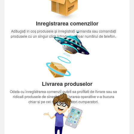
Inregistrarea comenzilor
Adăugați în coș produsele și înregistrați comanda sau comandați
produsele cu un singur click introducînd doar numărul de telefon.
Livrarea produselor
Odata cu inregistrarea comenzii puteti sa profitati de livrare sau sa
ridicati produsele de sinestatator.Livrarea operative v-a bucura
chiar si pe cei mai nerabdatori cumparatori.