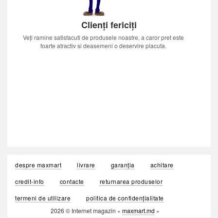
Clienți fericiți
Veți ramine satisfacuti de produsele noastre, a caror pret este
foarte atractiv si deasemeni o deservire placuta.
despre maxmart
livrare
garanția
achitare
credit-info
contacte
returnarea produselor
termeni de utilizare
politica de confidențialitate
2026 © Internet magazin «
maxmart.md
»