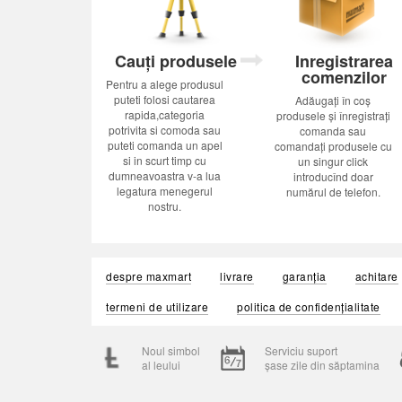
Cauți produsele
Inregistrarea
comenzilor
Pentru a alege produsul
puteti folosi cautarea
Adăugați în coș
rapida,categoria
produsele și înregistrați
potrivita si comoda sau
comanda sau
puteti comanda un apel
comandați produsele cu
si in scurt timp cu
un singur click
dumneavoastra v-a lua
introducînd doar
legatura menegerul
numărul de telefon.
nostru.
despre maxmart
livrare
garanția
achitare
termeni de utilizare
politica de confidențialitate
Noul simbol
Serviciu suport
al leului
șase zile din săptamina