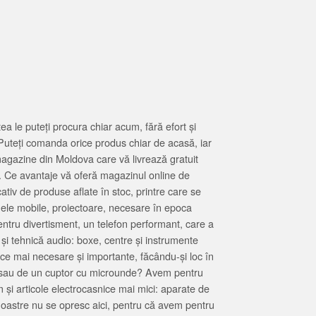
 le puteți procura chiar acum, fără efort și
Puteți comanda orice produs chiar de acasă, iar
magazine din Moldova care vă livrează gratuit
. Ce avantaje vă oferă magazinul online de
tiv de produse aflate în stoc, printre care se
oanele mobile, proiectoare, necesare în epoca
entru divertisment, un telefon performant, care a
 și tehnică audio: boxe, centre și instrumente
 ce mai necesare și importante, făcându-și loc în
at sau de un cuptor cu microunde? Avem pentru
 și articole electrocasnice mai mici: aparate de
e noastre nu se opresc aici, pentru că avem pentru