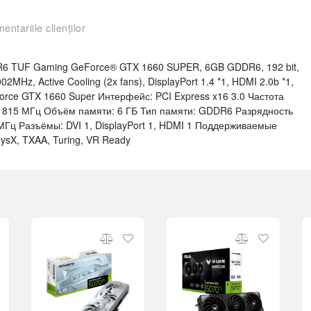
entariile clienților
 TUF Gaming GeForce® GTX 1660 SUPER, 6GB GDDR6, 192 bit,
Hz, Active Cooling (2x fans), DisplayPort 1.4 *1, HDMI 2.0b *1,
Force GTX 1660 Super Интерфейс: PCI Express x16 3.0 Частота
 1815 МГц Объём памяти: 6 ГБ Тип памяти: GDDR6 Разрядность
 МГц Разъёмы: DVI 1, DisplayPort 1, HDMI 1 Поддерживаемые
hysX, TXAA, Turing, VR Ready