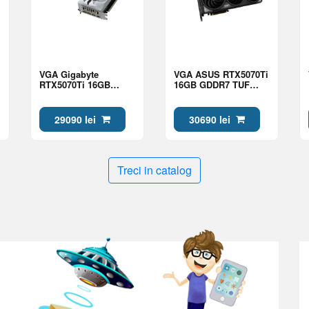
VGA Gigabyte
VGA ASUS RTX5070Ti
RTX5070Ti 16GB
16GB GDDR7 TUF
GDDR7 Eagle Ice OC
Gaming (TUF-
(GV-N507TEAGLEOC
RTX5070TI-O16G-
ICE-16GD)
GAMING)
29090 lei
30690 lei
Treci in catalog