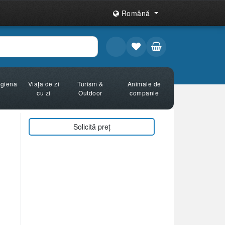
Română
Igiena
Viața de zi
Turism &
Animale de
cu zi
Outdoor
companie
Solicită preț