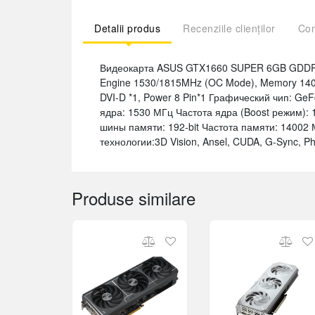
Detalii produs
Recenziile clienților
Com
Видеокарта ASUS GTX1660 SUPER 6GB GDDR6
Engine 1530/1815MHz (OC Mode), Memory 14002M
DVI-D *1, Power 8 Pin*1 Графический чип: Ge
ядра: 1530 МГц Частота ядра (Boost режим):
шины памяти: 192-bit Частота памяти: 14002
технологии:3D Vision, Ansel, CUDA, G-Sync, P
Produse similare