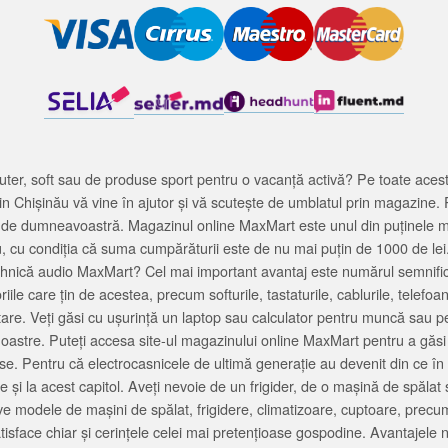
ter, soft sau de produse sport pentru o vacanță activă? Pe toate acestea
 Chișinău vă vine în ajutor și vă scutește de umblatul prin magazine. 
cată de dumneavoastră. Magazinul online MaxMart este unul din puținele 
u, cu condiția că suma cumpărăturii este de nu mai puțin de 1000 de lei
tehnică audio MaxMart? Cel mai important avantaj este numărul semnifica
ile care țin de acestea, precum softurile, tastaturile, cablurile, telef
tare. Veți găsi cu ușurință un laptop sau calculator pentru muncă sau p
noastre. Puteți accesa site-ul magazinului online MaxMart pentru a găsi
ase. Pentru că electrocasnicele de ultimă generație au devenit din ce în
și la acest capitol. Aveți nevoie de un frigider, de o mașină de spăl
e modele de mașini de spălat, frigidere, climatizoare, cuptoare, precum
satisface chiar și cerințele celei mai pretențioase gospodine. Avantajel