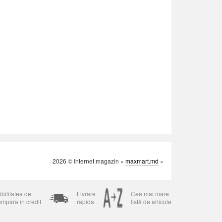
2026 © Internet magazin «
maxmart.md
»
bilitatea de
Livrare
Cea mai mare
umpara in credit
rapida
listă de articole