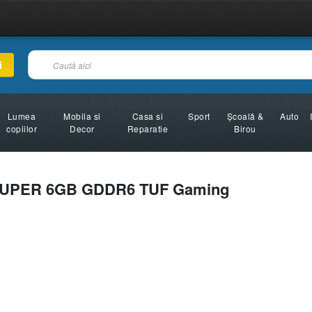
i
Lumea
Mobila si
Casa si
Sport
Şcoală &
Auto
copiilor
Decor
Reparatie
Birou
SUPER 6GB GDDR6 TUF Gaming