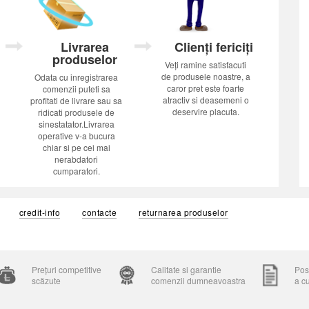
Livrarea
Clienți fericiți
produselor
Veți ramine satisfacuti
de produsele noastre, a
Odata cu inregistrarea
caror pret este foarte
comenzii puteti sa
atractiv si deasemeni o
profitati de livrare sau sa
deservire placuta.
ridicati produsele de
sinestatator.Livrarea
operative v-a bucura
chiar si pe cei mai
nerabdatori
cumparatori.
credit-info
contacte
returnarea produselor
Prețuri competitive
Calitate si garantie
Posi
scăzute
comenzii dumneavoastra
a c