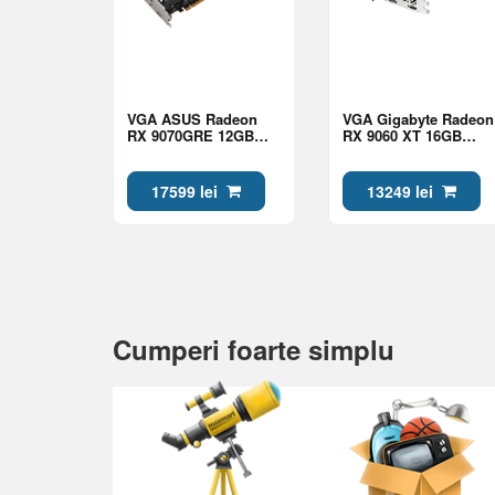
VGA ASUS Radeon
VGA Gigabyte Radeon
RX 9070GRE 12GB
RX 9060 XT 16GB
GDDR6 Prime OC
GDDR6 Gaming OC
(PRIME-RX9070GRE-
ICE (GV-
O12G)
R906XGAMINGOCICE-
17599 lei
13249 lei
16GD)
Cumperi foarte simplu