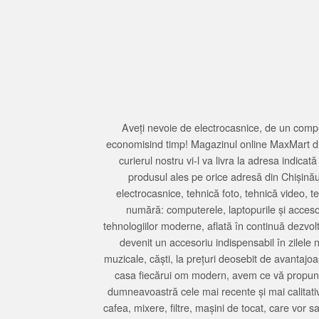
Aveți nevoie de electrocasnice, de un compu
economisind timp! Magazinul online MaxMart din
curierul nostru vi-l va livra la adresa indi
produsul ales pe orice adresă din Chișină
electrocasnice, tehnică foto, tehnică video, 
numără: computerele, laptopurile și accesori
tehnologiilor moderne, aflată în continuă dezvol
devenit un accesoriu indispensabil în zilele 
muzicale, căști, la prețuri deosebit de avantajo
casa fiecărui om modern, avem ce vă propune 
dumneavoastră cele mai recente și mai calitativ
cafea, mixere, filtre, mașini de tocat, care vor 