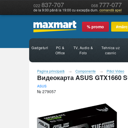
837-707
777-077
022
068
de la 9:00 până la 19:00 cu excepția dum.
comandă apel
% promo
#mărc
Gadgeturi
PC &
TV, Audio &
Tehnica uz
Office
Foto
casnic
Pagina principală
Componente
Plăci Video
Видеокарта ASUS GTX1660 
ASUS
№ 279057