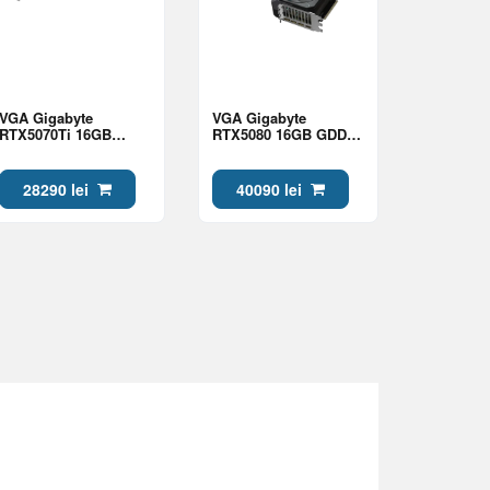
VGA Gigabyte
VGA Gigabyte
RTX5070Ti 16GB
RTX5080 16GB GDDR7
GDDR7 WindForce OC
Gaming OC (GV-
(GV-N507TWF3OC-
N5080GAMING OC-
16GD)
16GD)
28290 lei
40090 lei