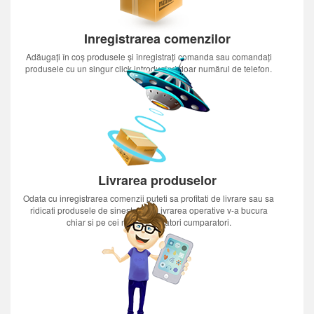
Inregistrarea comenzilor
Adăugați în coș produsele și înregistrați comanda sau comandați
produsele cu un singur click introducînd doar numărul de telefon.
Livrarea produselor
Odata cu inregistrarea comenzii puteti sa profitati de livrare sau sa
ridicati produsele de sinestatator.Livrarea operative v-a bucura
chiar si pe cei mai nerabdatori cumparatori.