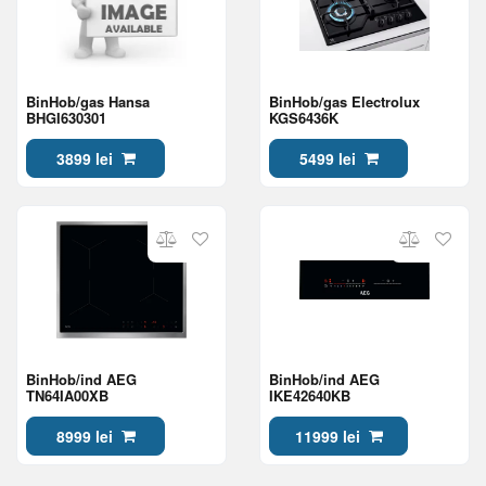
BinHob/gas Hansa
BinHob/gas Electrolux
BHGI630301
KGS6436K
3899 lei
5499 lei
BinHob/ind AEG
BinHob/ind AEG
TN64IA00XB
IKE42640KB
8999 lei
11999 lei