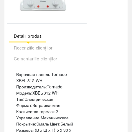
Detalii produs
Recenziile clienților
Comentariile clienților
Варочная панель Tornado
XBEL-312 WH
Производитель:Tornado
Модель:XBEL-312 WH
Тип:Электрическая
Формат:Встраиваемая
Количество горелок:2
Управление:Механическое
Покрытие:Эмаль Цвет:Белый
Размеры (В х Ш х Г):5 x 30 x