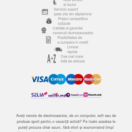
al leului
Serviciu suport
șase zile din săptamina
Prețuri competitive
scăzute
Calitate si garantie
comenzii dumneavoastra
Posibilitatea de
a cumpara in credit
Livrare
rapida
Cea mai mare
listă de articole
Aveți nevoie de electrocasnice, de un computer, soft sau de
produse sport pentru o vacanță activă? Pe toate acestea le
puteți procura chiar acum, fără efort și economisind timp!