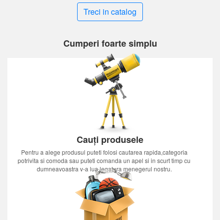
Treci in catalog
Cumperi foarte simplu
Cauți produsele
Pentru a alege produsul puteti folosi cautarea rapida,categoria
potrivita si comoda sau puteti comanda un apel si in scurt timp cu
dumneavoastra v-a lua legatura menegerul nostru.