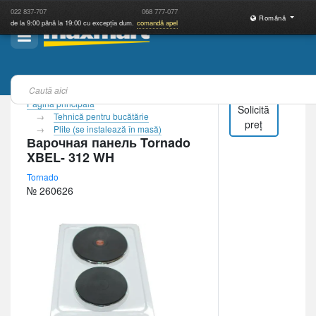
022
837-707
068
777-077
Română
de la 9:00 până la 19:00 cu excepția dum.
comandă apel
Pagina principală
Solicită
Tehnică pentru bucătărie
preț
Plite (se instalează în masă)
Варочная панель Tornado
XBEL- 312 WH
Tornado
№ 260626