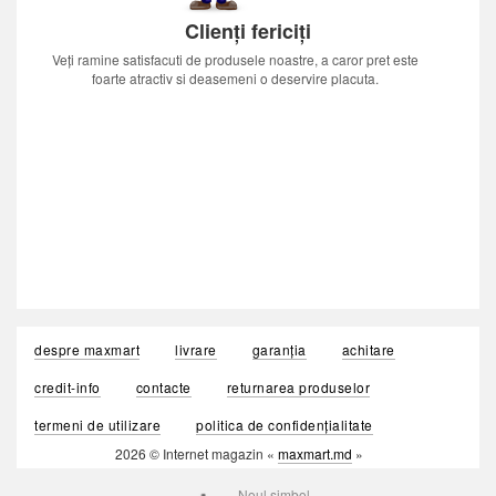
Clienți fericiți
Veți ramine satisfacuti de produsele noastre, a caror pret este
foarte atractiv si deasemeni o deservire placuta.
despre maxmart
livrare
garanția
achitare
credit-info
contacte
returnarea produselor
termeni de utilizare
politica de confidențialitate
2026 © Internet magazin «
maxmart.md
»
Noul simbol