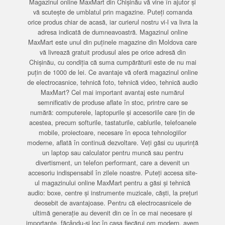
Magazinul online MaxMart din Chișinău vă vine în ajutor și
vă scutește de umblatul prin magazine. Puteți comanda
orice produs chiar de acasă, iar curierul nostru vi-l va livra la
adresa indicată de dumneavoastră. Magazinul online
MaxMart este unul din puținele magazine din Moldova care
vă livrează gratuit produsul ales pe orice adresă din
Chișinău, cu condiția că suma cumpărăturii este de nu mai
puțin de 1000 de lei. Ce avantaje vă oferă magazinul online
de electrocasnice, tehnică foto, tehnică video, tehnică audio
MaxMart? Cel mai important avantaj este numărul
semnificativ de produse aflate în stoc, printre care se
numără: computerele, laptopurile și accesoriile care țin de
acestea, precum softurile, tastaturile, cablurile, telefoanele
mobile, proiectoare, necesare în epoca tehnologiilor
moderne, aflată în continuă dezvoltare. Veți găsi cu ușurință
un laptop sau calculator pentru muncă sau pentru
divertisment, un telefon performant, care a devenit un
accesoriu indispensabil în zilele noastre. Puteți accesa site-
ul magazinului online MaxMart pentru a găsi și tehnică
audio: boxe, centre și instrumente muzicale, căști, la prețuri
deosebit de avantajoase. Pentru că electrocasnicele de
ultimă generație au devenit din ce în ce mai necesare și
importante, făcându-și loc în casa fiecărui om modern, avem