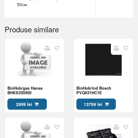
50см
Produse similare
BinHob/gas Hansa
BinHob/ind Bosch
BHKS330500
PVQ631HC1E
2899 lei
13799 lei