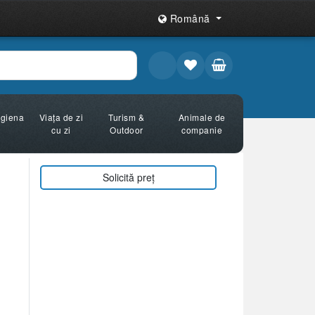
Română
Igiena
Viața de zi
Turism &
Animale de
cu zi
Outdoor
companie
Solicită preț