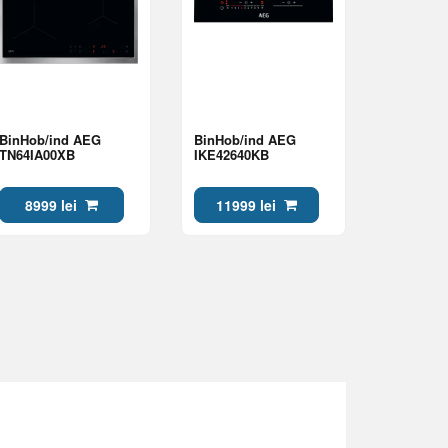
BinHob/ind AEG
BinHob/ind AEG
TN64IA00XB
IKE42640KB
8999 lei
11999 lei