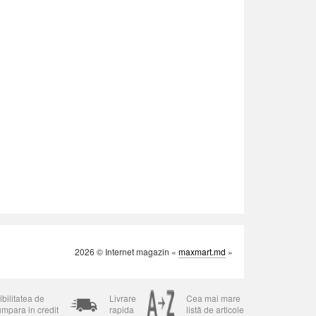
2026 © Internet magazin «
maxmart.md
»
bilitatea de
Livrare
Cea mai mare
umpara in credit
rapida
listă de articole