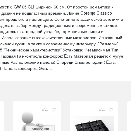
orenje GW 65 CLI шириной 60 см. От простой романтики к
 дизайн не подвластный времени. Линия Gorenje Classico
ием прошлого и настоящего. Сочетание классической эстетики и
 сделать выбор между традиционным и современным стилем.
ходитесь в загородной усадьбе, гармоничные линии и
т. Использование высококачественных материалов. Изысканный
сивной кухни, а также к современному интерьеру. *Размеры*
5.5 *Технические характеристики* Установка: Hезависимая Тип
Газовая Газ-контроль конфорок: Eсть Материал решеток: Чугун
тные Расположение панели: Cпереди Электроподжиг: Eсть,
 4 Панель конфорок: Эмаль