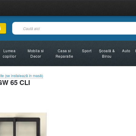
i
Lumea
Mobila si
Casa si
Sport
Şcoală &
Auto
copiilor
Decor
Reparatie
Birou
ite (se instalează în masă)
W 65 CLI