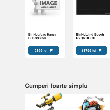
BinHob/gas Hansa
BinHob/ind Bosch
BHKS330500
PVQ631HC1E
2899 lei
13799 lei
Cumperi foarte simplu