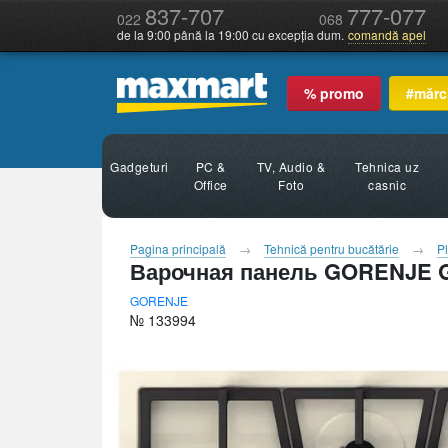
837-707
777-077
022
068
de la 9:00 până la 19:00 cu excepția dum.
comandă apel
% promo
#mărc
Gadgeturi
PC &
TV, Audio &
Tehnica uz
Office
Foto
casnic
Pagina principală
Tehnică pentru bucătărie
Pl
Варочная панель GORENJE G
GORENJE
№ 133994