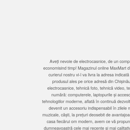
Aveți nevoie de electrocasnice, de un compu
economisind timp! Magazinul online MaxMart din
curierul nostru vi-l va livra la adresa indi
produsul ales pe orice adresă din Chișină
electrocasnice, tehnică foto, tehnică video, 
numără: computerele, laptopurile și accesori
tehnologiilor moderne, aflată în continuă dezvol
devenit un accesoriu indispensabil în zilele 
muzicale, căști, la prețuri deosebit de avantajo
casa fiecărui om modern, avem ce vă propune 
dumneavoastră cele mai recente și mai calitativ