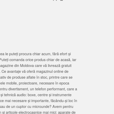
 le puteți procura chiar acum, fără efort și
Puteți comanda orice produs chiar de acasă, iar
magazine din Moldova care vă livrează gratuit
. Ce avantaje vă oferă magazinul online de
tiv de produse aflate în stoc, printre care se
oanele mobile, proiectoare, necesare în epoca
entru divertisment, un telefon performant, care a
 și tehnică audio: boxe, centre și instrumente
 ce mai necesare și importante, făcându-și loc în
at sau de un cuptor cu microunde? Avem pentru
 și articole electrocasnice mai mici: aparate de