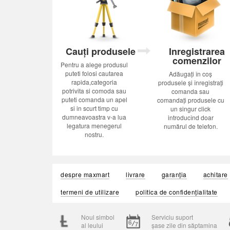
Cauți produsele
Inregistrarea
comenzilor
Pentru a alege produsul
puteti folosi cautarea
Adăugați în coș
rapida,categoria
produsele și înregistrați
potrivita si comoda sau
comanda sau
puteti comanda un apel
comandați produsele cu
si in scurt timp cu
un singur click
dumneavoastra v-a lua
introducînd doar
legatura menegerul
numărul de telefon.
nostru.
despre maxmart
livrare
garanția
achitare
termeni de utilizare
politica de confidențialitate
Noul simbol
Serviciu suport
al leului
șase zile din săptamina