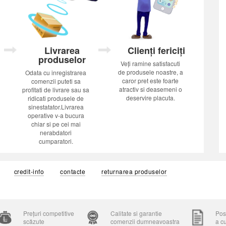
Livrarea
Clienți fericiți
produselor
Veți ramine satisfacuti
de produsele noastre, a
Odata cu inregistrarea
caror pret este foarte
comenzii puteti sa
atractiv si deasemeni o
profitati de livrare sau sa
deservire placuta.
ridicati produsele de
sinestatator.Livrarea
operative v-a bucura
chiar si pe cei mai
nerabdatori
cumparatori.
credit-info
contacte
returnarea produselor
Prețuri competitive
Calitate si garantie
Posi
scăzute
comenzii dumneavoastra
a c