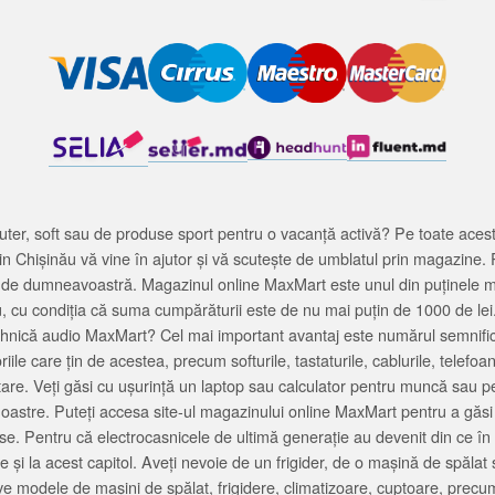
ter, soft sau de produse sport pentru o vacanță activă? Pe toate acestea
 Chișinău vă vine în ajutor și vă scutește de umblatul prin magazine. 
cată de dumneavoastră. Magazinul online MaxMart este unul din puținele 
u, cu condiția că suma cumpărăturii este de nu mai puțin de 1000 de lei
tehnică audio MaxMart? Cel mai important avantaj este numărul semnifica
ile care țin de acestea, precum softurile, tastaturile, cablurile, telef
tare. Veți găsi cu ușurință un laptop sau calculator pentru muncă sau p
noastre. Puteți accesa site-ul magazinului online MaxMart pentru a găsi
ase. Pentru că electrocasnicele de ultimă generație au devenit din ce în
și la acest capitol. Aveți nevoie de un frigider, de o mașină de spăl
e modele de mașini de spălat, frigidere, climatizoare, cuptoare, precum