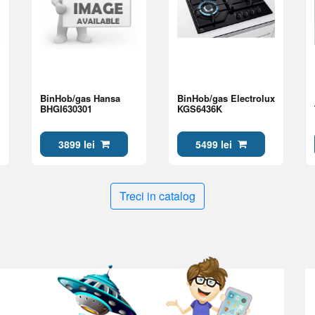
BinHob/gas Hansa
BinHob/gas Electrolux
BHGI630301
KGS6436K
3899 lei
5499 lei
Treci in catalog