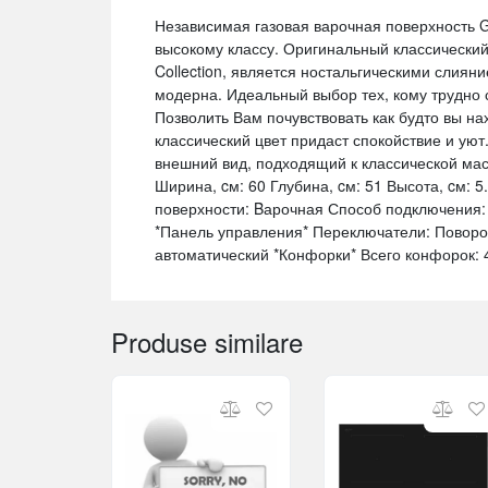
Независимая газовая варочная поверхность G
высокому классу. Оригинальный классический
Collection, является ностальгическими слиян
модерна. Идеальный выбор тех, кому трудно
Позволить Вам почувствовать как будто вы на
классический цвет придаст спокойствие и ую
внешний вид, подходящий к классической мас
Ширина, cм: 60 Глубина, cм: 51 Высота, cм: 
поверхности: Bарочная Способ подключения: 
*Панель управления* Переключатели: Поворо
автоматический *Конфорки* Всего конфорок:
Produse similare