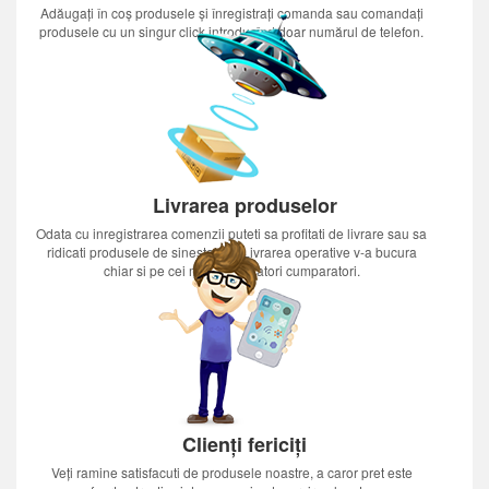
Adăugați în coș produsele și înregistrați comanda sau comandați
produsele cu un singur click introducînd doar numărul de telefon.
Livrarea produselor
Odata cu inregistrarea comenzii puteti sa profitati de livrare sau sa
ridicati produsele de sinestatator.Livrarea operative v-a bucura
chiar si pe cei mai nerabdatori cumparatori.
Clienți fericiți
Veți ramine satisfacuti de produsele noastre, a caror pret este