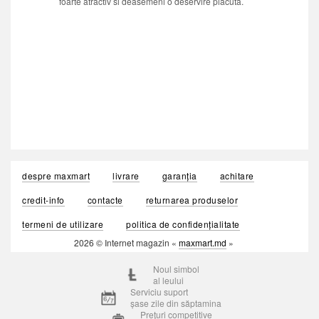
foarte atractiv si deasemeni o deservire placuta.
despre maxmart
livrare
garanția
achitare
credit-info
contacte
returnarea produselor
termeni de utilizare
politica de confidențialitate
2026 © Internet magazin «
maxmart.md
»
Noul simbol
al leului
Serviciu suport
șase zile din săptamina
Prețuri competitive