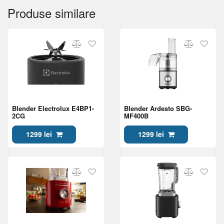
Produse similare
Blender Electrolux E4BP1-
Blender Ardesto SBG-
2CG
MF400B
1299 lei
1299 lei