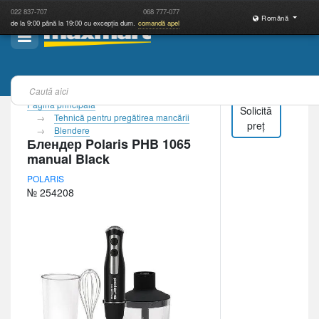
022
837-707
068
777-077
Română
de la 9:00 până la 19:00 cu excepția dum.
comandă apel
Pagina principală
Solicită
Tehnică pentru pregătirea mancării
preț
Blendere
Блендер Polaris PHB 1065
manual Black
POLARIS
№ 254208