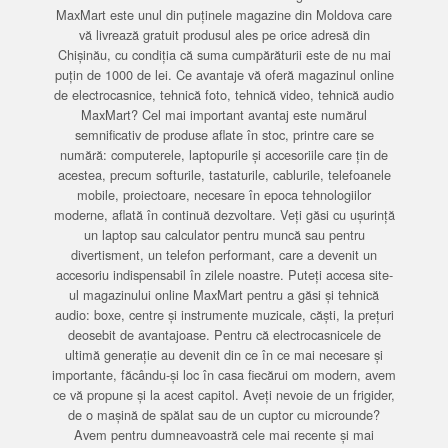
MaxMart este unul din puținele magazine din Moldova care
vă livrează gratuit produsul ales pe orice adresă din
Chișinău, cu condiția că suma cumpărăturii este de nu mai
puțin de 1000 de lei. Ce avantaje vă oferă magazinul online
de electrocasnice, tehnică foto, tehnică video, tehnică audio
MaxMart? Cel mai important avantaj este numărul
semnificativ de produse aflate în stoc, printre care se
numără: computerele, laptopurile și accesoriile care țin de
acestea, precum softurile, tastaturile, cablurile, telefoanele
mobile, proiectoare, necesare în epoca tehnologiilor
moderne, aflată în continuă dezvoltare. Veți găsi cu ușurință
un laptop sau calculator pentru muncă sau pentru
divertisment, un telefon performant, care a devenit un
accesoriu indispensabil în zilele noastre. Puteți accesa site-
ul magazinului online MaxMart pentru a găsi și tehnică
audio: boxe, centre și instrumente muzicale, căști, la prețuri
deosebit de avantajoase. Pentru că electrocasnicele de
ultimă generație au devenit din ce în ce mai necesare și
importante, făcându-și loc în casa fiecărui om modern, avem
ce vă propune și la acest capitol. Aveți nevoie de un frigider,
de o mașină de spălat sau de un cuptor cu microunde?
Avem pentru dumneavoastră cele mai recente și mai