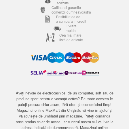
scăzute
Calitate si garantie
comenzii dumneavoastra
Posibilitatea de
a cumpara in credit
Livrare
rapida
Cea mai mare
listă de articole
Aveți nevoie de electrocasnice, de un computer, soft sau de
produse sport pentru o vacanță activă? Pe toate acestea le
puteți procura chiar acum, fără efort și economisind timp!
Magazinul online MaxMart din Chișinău vă vine în ajutor și
vă scutește de umblatul prin magazine. Puteți comanda
orice produs chiar de acasă, iar curierul nostru vi-l va livra la
adresa indicată de dumneavoastră. Magazinul online