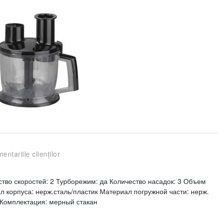
entariile clienților
тво скоростей: 2 Турборежим: да Количество насадок: 3 Объем
л корпуса: нерж.сталь/пластик Материал погружной части: нерж.
 Комплектация: мерный стакан