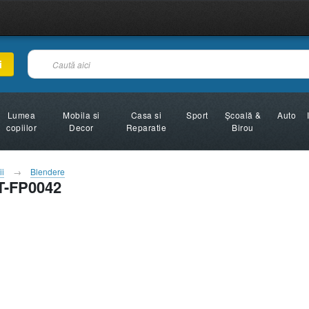
i
Lumea
Mobila si
Casa si
Sport
Şcoală &
Auto
copiilor
Decor
Reparatie
Birou
ii
Blendere
T-FP0042