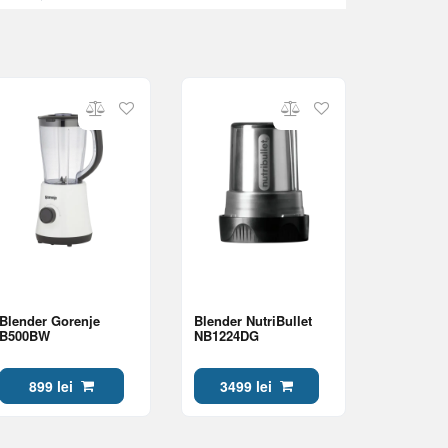
Blender Gorenje
Blender NutriBullet
B500BW
NB1224DG
899 lei
3499 lei