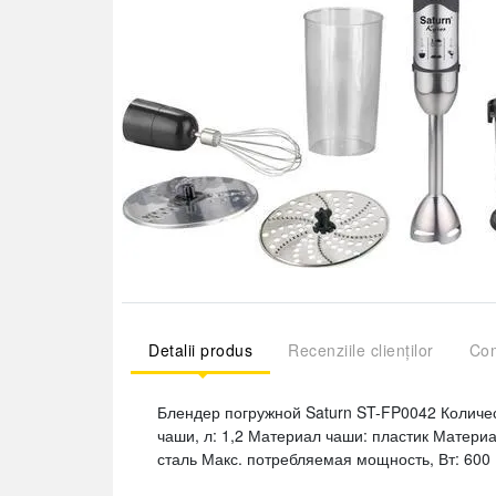
Detalii produs
Recenziile clienților
Com
Блендер погружной Saturn ST-FP0042 Количес
чаши, л: 1,2 Материал чаши: пластик Материа
сталь Макс. потребляемая мощность, Вт: 600