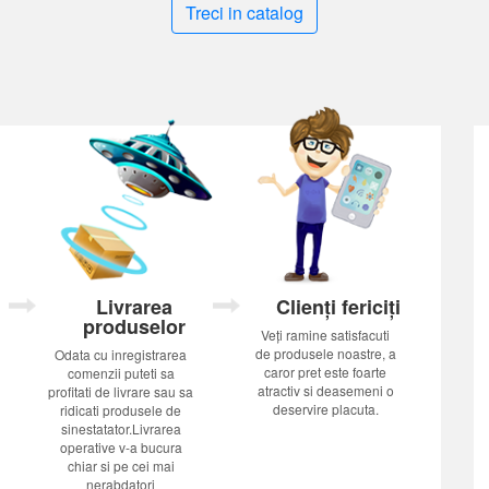
Treci in catalog
Livrarea
Clienți fericiți
produselor
Veți ramine satisfacuti
de produsele noastre, a
Odata cu inregistrarea
caror pret este foarte
comenzii puteti sa
atractiv si deasemeni o
profitati de livrare sau sa
deservire placuta.
ridicati produsele de
sinestatator.Livrarea
operative v-a bucura
chiar si pe cei mai
nerabdatori