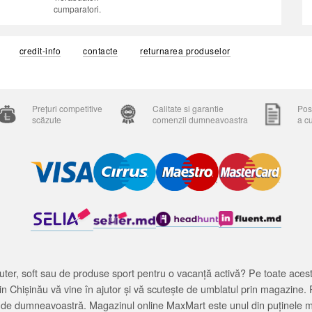
cumparatori.
credit-info
contacte
returnarea produselor
Prețuri competitive
Calitate si garantie
Posi
scăzute
comenzii dumneavoastra
a c
ter, soft sau de produse sport pentru o vacanță activă? Pe toate acestea
 Chișinău vă vine în ajutor și vă scutește de umblatul prin magazine. 
cată de dumneavoastră. Magazinul online MaxMart este unul din puținele 