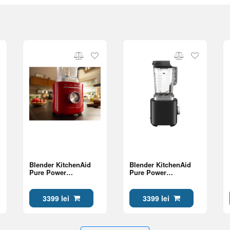
Blender KitchenAid
Blender KitchenAid
Pure Power
Pure Power
5KSB2073EER
5KSB2073EBM
3399 lei
3399 lei