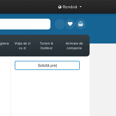
Română
Igiena
Viața de zi
Turism &
Animale de
cu zi
Outdoor
companie
Solicită preț