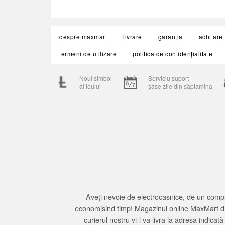
despre maxmart
livrare
garanția
achitare
termeni de utilizare
politica de confidențialitate
Noul simbol
Serviciu suport
al leului
șase zile din săptamina
Aveți nevoie de electrocasnice, de un compu
economisind timp! Magazinul online MaxMart din
curierul nostru vi-l va livra la adresa indi