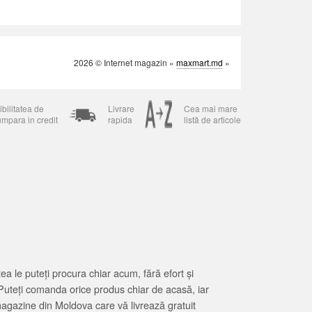
2026 © Internet magazin «
maxmart.md
»
bilitatea de
Livrare
Cea mai mare
umpara in credit
rapida
listă de articole
 le puteți procura chiar acum, fără efort și
Puteți comanda orice produs chiar de acasă, iar
magazine din Moldova care vă livrează gratuit