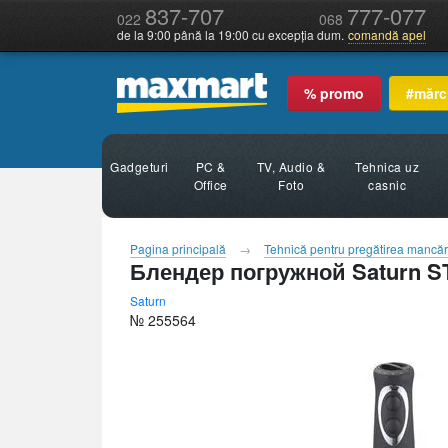
837-707
777-077
022
068
de la 9:00 până la 19:00 cu excepția dum.
comandă apel
% promo
#mărc
Gadgeturi
PC &
TV, Audio &
Tehnica uz
Office
Foto
casnic
Pagina principală
Tehnică pentru pregătirea mancăr
Блендер погружной Saturn S
Saturn
№ 255564