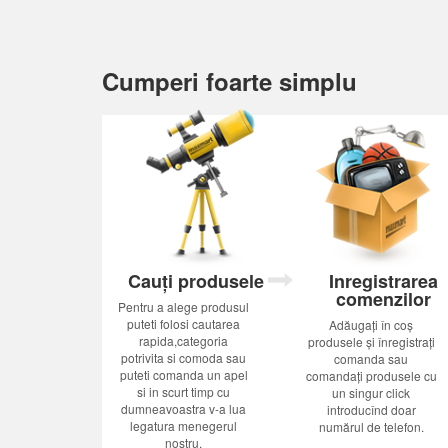
Cumperi foarte simplu
Cauți produsele
Inregistrarea
comenzilor
Pentru a alege produsul
puteti folosi cautarea
Adăugați în coș
rapida,categoria
produsele și înregistrați
potrivita si comoda sau
comanda sau
puteti comanda un apel
comandați produsele cu
si in scurt timp cu
un singur click
dumneavoastra v-a lua
introducînd doar
legatura menegerul
numărul de telefon.
nostru.