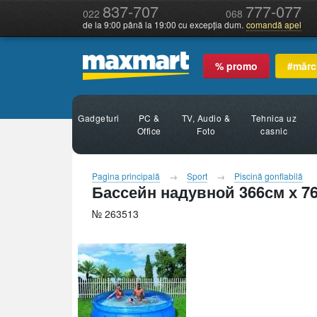
837-707
777-077
022
068
de la 9:00 până la 19:00 cu excepția dum.
comandă apel
% promo
#mărc
Gadgeturi
PC &
TV, Audio &
Tehnica uz
Office
Foto
casnic
Pagina principală
Sport
Piscină gonflabilă
Бассейн надувной 366см х 7
№ 263513