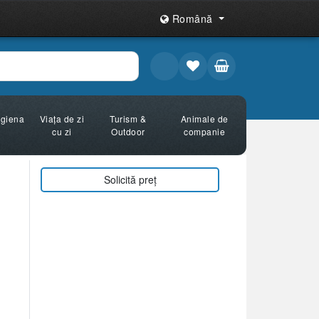
Română
Igiena
Viața de zi
Turism &
Animale de
cu zi
Outdoor
companie
Solicită preț