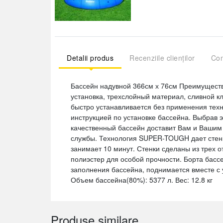
Detalii produs
Recenziile clienților
Com
Бассейн надувной 366см х 76см Преимуществ
установка, трехслойный материал, сливной к
быстро устанавливается без применения техн
инструкцией по установке бассейна. Выбрав э
качественный бассейн доставит Вам и Вашим
службы. Технология SUPER-TOUGH дает стенк
занимает 10 минут. Стенки сделаны из трех о
полиэстер для особой прочности. Борта басс
заполнения бассейна, поднимается вместе с 
Объем бассейна(80%): 5377 л. Вес: 12.8 кг
Produse similare