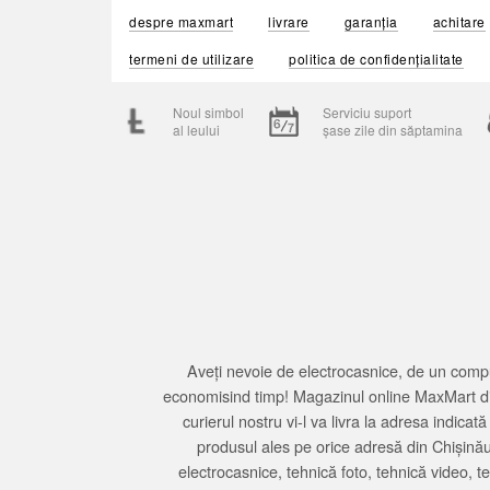
despre maxmart
livrare
garanția
achitare
termeni de utilizare
politica de confidențialitate
Noul simbol
Serviciu suport
al leului
șase zile din săptamina
Aveți nevoie de electrocasnice, de un compu
economisind timp! Magazinul online MaxMart din
curierul nostru vi-l va livra la adresa indi
produsul ales pe orice adresă din Chișină
electrocasnice, tehnică foto, tehnică video, 