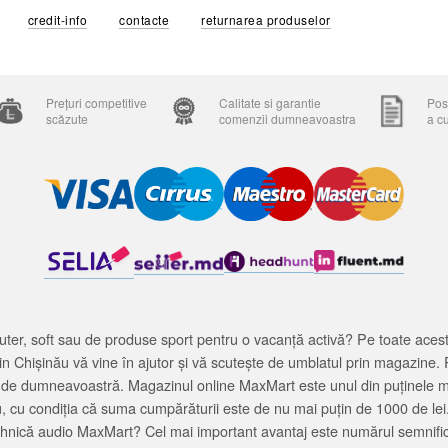
credit-info
contacte
returnarea produselor
Prețuri competitive
Calitate si garantie
Posi
scăzute
comenzii dumneavoastra
a c
ter, soft sau de produse sport pentru o vacanță activă? Pe toate acestea
 Chișinău vă vine în ajutor și vă scutește de umblatul prin magazine. 
cată de dumneavoastră. Magazinul online MaxMart este unul din puținele 
u, cu condiția că suma cumpărăturii este de nu mai puțin de 1000 de lei
tehnică audio MaxMart? Cel mai important avantaj este numărul semnifica