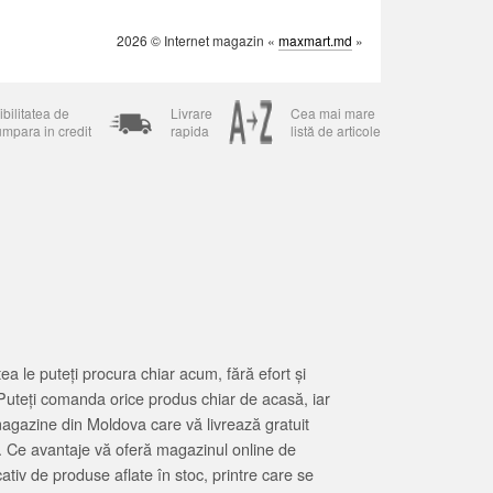
2026 © Internet magazin «
maxmart.md
»
bilitatea de
Livrare
Cea mai mare
umpara in credit
rapida
listă de articole
 le puteți procura chiar acum, fără efort și
Puteți comanda orice produs chiar de acasă, iar
magazine din Moldova care vă livrează gratuit
. Ce avantaje vă oferă magazinul online de
tiv de produse aflate în stoc, printre care se