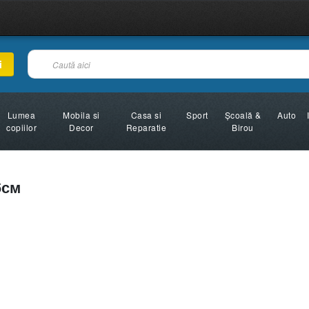
i
Lumea
Mobila si
Casa si
Sport
Şcoală &
Auto
copiilor
Decor
Reparatie
Birou
6см