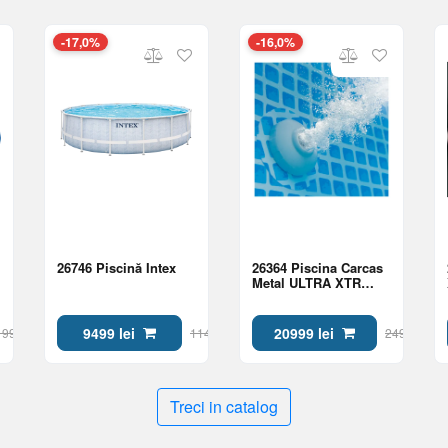
-17,0%
-16,0%
26746 Piscină Intex
26364 Piscina Carcas
Metal ULTRA XTR
FRAME
732х366х132см,
31805L
9499 lei
20999 lei
1999 lei
11499 lei
24999 lei
Treci in catalog