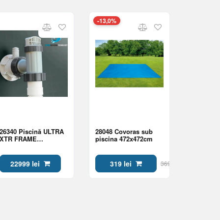
-13,0%
26340 Piscină ULTRA
28048 Covoras sub
XTR FRAME
piscina 472x472cm
732х132cm, 47241L,
cadru metalic
22999 lei
319 lei
369 lei