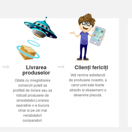
Livrarea
Clienți fericiți
produselor
Veți ramine satisfacuti
de produsele noastre, a
Odata cu inregistrarea
caror pret este foarte
comenzii puteti sa
atractiv si deasemeni o
profitati de livrare sau sa
deservire placuta.
ridicati produsele de
sinestatator.Livrarea
operative v-a bucura
chiar si pe cei mai
nerabdatori
cumparatori.