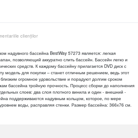
entariile clienților
ом надувного бассейна BestWay 57273 является: легкая
лапан, позволяющий аккуратно слить бассейн. Бассейн легко и
ических средств. К каждому бассейну прилагается DVD диск с
ту модель для покупки – станет отличным решением, ведь этот
 близким огромное удовольствие и порадуют долгим сроком
ам бассейна тройную прочность. Процесс сборки до наполнения
тдельных слоев: два слоя плотного винила и один - внешний -
ейна поддерживаются надувным кольцом, которое, по мере
уровнем воды, расправляя стенки. Размер бассейна: 366х76 см.