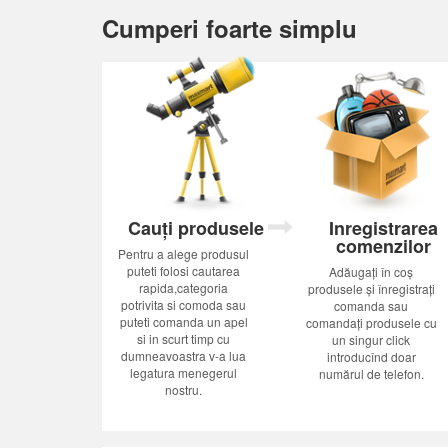
Cumperi foarte simplu
Cauți produsele
Inregistrarea
comenzilor
Pentru a alege produsul
puteti folosi cautarea
Adăugați în coș
rapida,categoria
produsele și înregistrați
potrivita si comoda sau
comanda sau
puteti comanda un apel
comandați produsele cu
si in scurt timp cu
un singur click
dumneavoastra v-a lua
introducînd doar
legatura menegerul
numărul de telefon.
nostru.