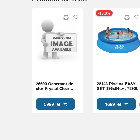
-15,0%
26690 Generator de
28143 Piscina EASY
clor Krystal Clear
SET 396х84см, 7290L
QS1600 Intex pu
piscine pina la 68000L
cu wifi
5999 lei
1699 lei