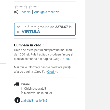
(0)
|
Recenzii
Adaugă o recenzie
sau în 3 rate gratuite de
2278.67
lei
cu
Cumpără în credit
Credit se oferă pentru cumpărături mai mari
de 1000 lei. Puteți adăuga produsul în coș și
efectua comanda din pagina „Coș”. «
Coș
».
Mai multe informații despre creditare puteți
afla pe pagina „Credit”. «
Credit
».
livrare
În Chișinău: gratuit
În Moldova: de la 70 lei
L-ai găsit mai ieftin?