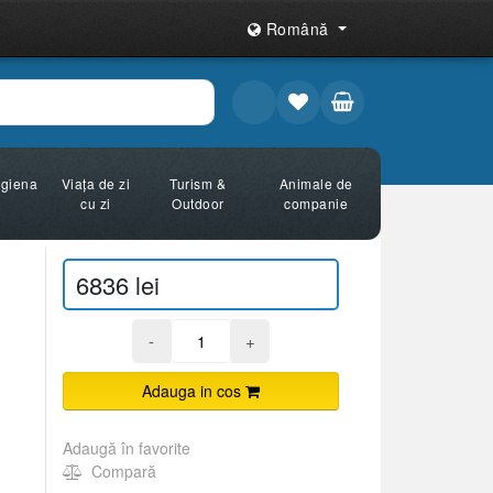
Română
Igiena
Viața de zi
Turism &
Animale de
cu zi
Outdoor
companie
6836 lei
-
+
Adauga in cos
Adaugă în favorite
Compară