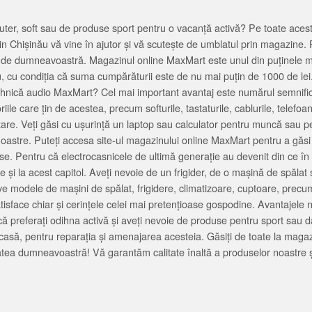
ter, soft sau de produse sport pentru o vacanță activă? Pe toate acestea
 Chișinău vă vine în ajutor și vă scutește de umblatul prin magazine. 
cată de dumneavoastră. Magazinul online MaxMart este unul din puținele 
u, cu condiția că suma cumpărăturii este de nu mai puțin de 1000 de lei
tehnică audio MaxMart? Cel mai important avantaj este numărul semnifica
ile care țin de acestea, precum softurile, tastaturile, cablurile, telef
tare. Veți găsi cu ușurință un laptop sau calculator pentru muncă sau p
noastre. Puteți accesa site-ul magazinului online MaxMart pentru a găsi
ase. Pentru că electrocasnicele de ultimă generație au devenit din ce în
și la acest capitol. Aveți nevoie de un frigider, de o mașină de spăl
e modele de mașini de spălat, frigidere, climatizoare, cuptoare, precum
satisface chiar și cerințele celei mai pretențioase gospodine. Avantajel
că preferați odihna activă și aveți nevoie de produse pentru sport sau dac
casă, pentru reparația și amenajarea acesteia. Găsiți de toate la maga
tea dumneavoastră! Vă garantăm calitate înaltă a produselor noastre ș