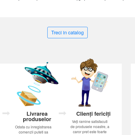
Treci in catalog
Livrarea
Clienți fericiți
produselor
Veți ramine satisfacuti
de produsele noastre, a
Odata cu inregistrarea
caror pret este foarte
comenzii puteti sa