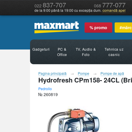
837-707
777-077
022
068
de la 9:00 până la 19:00 cu excepția dum.
comandă apel
% promo
#mărc
Gadgeturi
PC &
TV, Audio &
Tehnica uz
Office
Foto
casnic
Pagina principală
Pompe
Pompe de apă
Hydrofresh CPm158- 24CL (Bri
Pedrollo
№ 260819