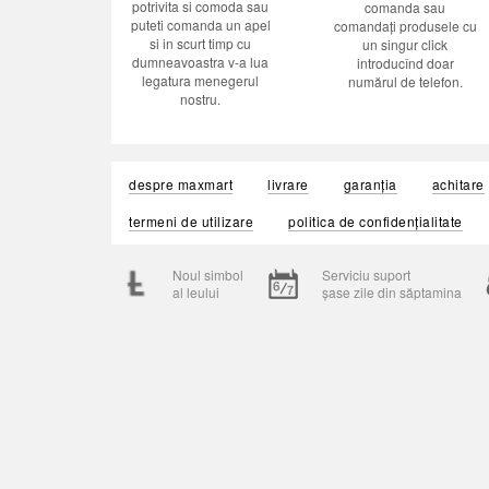
potrivita si comoda sau
comanda sau
puteti comanda un apel
comandați produsele cu
si in scurt timp cu
un singur click
dumneavoastra v-a lua
introducînd doar
legatura menegerul
numărul de telefon.
nostru.
despre maxmart
livrare
garanția
achitare
termeni de utilizare
politica de confidențialitate
Noul simbol
Serviciu suport
al leului
șase zile din săptamina