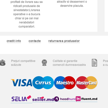
atractiv si deasemeni o
profitati de livrare sau sa
deservire placuta.
ridicati produsele de
sinestatator.Livrarea
operative v-a bucura
chiar si pe cei mai
nerabdatori
cumparatori.
credit-info
contacte
returnarea produselor
Prețuri competitive
Calitate si garantie
Posi
scăzute
comenzii dumneavoastra
a c