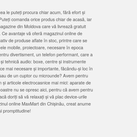
 le puteți procura chiar acum, fără efort și
Puteți comanda orice produs chiar de acasă, iar
magazine din Moldova care vă livrează gratuit
. Ce avantaje vă oferă magazinul online de
tiv de produse aflate în stoc, printre care se
oanele mobile, proiectoare, necesare în epoca
entru divertisment, un telefon performant, care a
 și tehnică audio: boxe, centre și instrumente
 ce mai necesare și importante, făcându-și loc în
at sau de un cuptor cu microunde? Avem pentru
 și articole electrocasnice mai mici: aparate de
e noastre nu se opresc aici, pentru că avem pentru
ă doriți să vă relaxați și vă plac device-urile
zinul online MaxMart din Chișinău, creat anume
i promptitudine!