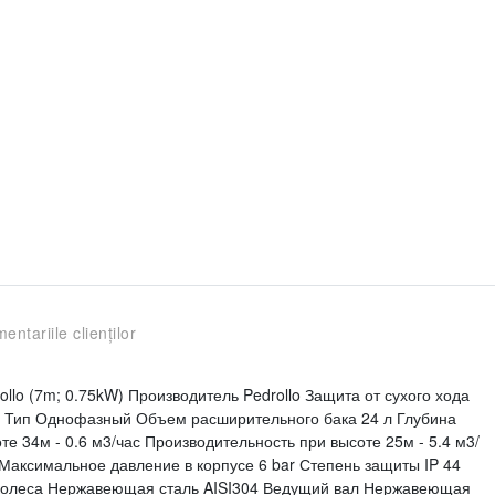
entariile clienților
ollo (7m; 0.75kW) Производитель Pedrollo Защита от сухого хода
 Тип Однофазный Объем расширительного бака 24 л Глубина
е 34м - 0.6 м3/час Производительность при высоте 25м - 5.4 м3/
 Максимальное давление в корпусе 6 bar Степень защиты IP 44
 колеса Нержавеющая сталь AISI304 Ведущий вал Нержавеющая