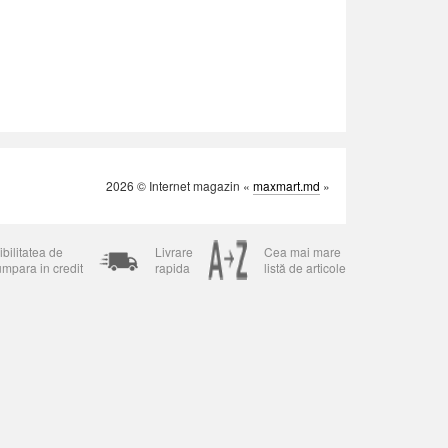
2026 © Internet magazin «
maxmart.md
»
bilitatea de
Livrare
Cea mai mare
umpara in credit
rapida
listă de articole