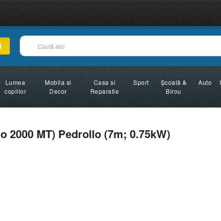
i
Lumea
Mobila si
Casa si
Sport
Şcoală &
Auto
copiilor
Decor
Reparatie
Birou
o 2000 MT) Pedrollo (7m; 0.75kW)