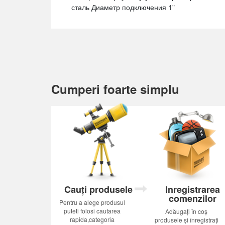
сталь Диаметр подключения 1"
Cumperi foarte simplu
Cauți produsele
Inregistrarea
comenzilor
Pentru a alege produsul
puteti folosi cautarea
Adăugați în coș
rapida,categoria
produsele și înregistrați