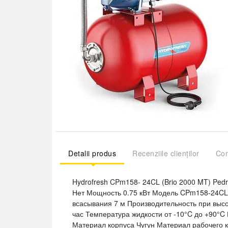
Detalii produs
Recenziile clienților
Com
Hydrofresh CPm158- 24CL (Brio 2000 MT) Pedr
Нет Мощность 0.75 кВт Модель CPm158-24CL
всасывания 7 м Производительность при высот
час Температура жидкости от -10°C до +90°C
Материал корпуса Чугун Материал рабочего