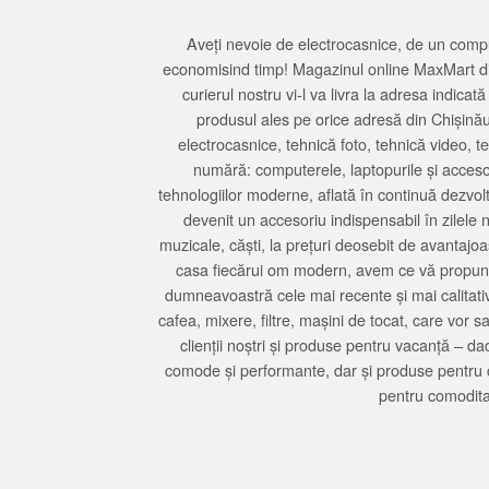
Aveți nevoie de electrocasnice, de un compu
economisind timp! Magazinul online MaxMart din
curierul nostru vi-l va livra la adresa indi
produsul ales pe orice adresă din Chișină
electrocasnice, tehnică foto, tehnică video, 
numără: computerele, laptopurile și accesori
tehnologiilor moderne, aflată în continuă dezvol
devenit un accesoriu indispensabil în zilele 
muzicale, căști, la prețuri deosebit de avantajo
casa fiecărui om modern, avem ce vă propune 
dumneavoastră cele mai recente și mai calitativ
cafea, mixere, filtre, mașini de tocat, care vor 
clienții noștri și produse pentru vacanță – da
comode și performante, dar și produse pentru 
pentru comodita