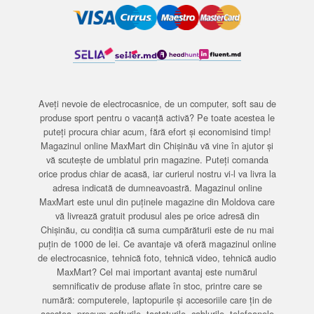
Aveți nevoie de electrocasnice, de un computer, soft sau de
produse sport pentru o vacanță activă? Pe toate acestea le
puteți procura chiar acum, fără efort și economisind timp!
Magazinul online MaxMart din Chișinău vă vine în ajutor și
vă scutește de umblatul prin magazine. Puteți comanda
orice produs chiar de acasă, iar curierul nostru vi-l va livra la
adresa indicată de dumneavoastră. Magazinul online
MaxMart este unul din puținele magazine din Moldova care
vă livrează gratuit produsul ales pe orice adresă din
Chișinău, cu condiția că suma cumpărăturii este de nu mai
puțin de 1000 de lei. Ce avantaje vă oferă magazinul online
de electrocasnice, tehnică foto, tehnică video, tehnică audio
MaxMart? Cel mai important avantaj este numărul
semnificativ de produse aflate în stoc, printre care se
numără: computerele, laptopurile și accesoriile care țin de
acestea, precum softurile, tastaturile, cablurile, telefoanele