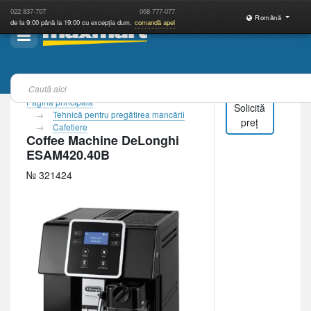
022
837-707
068
777-077
Română
de la 9:00 până la 19:00 cu excepția dum.
comandă apel
Pagina principală
Solicită
Tehnică pentru pregătirea mancării
preț
Cafetiere
Coffee Machine DeLonghi
ESAM420.40B
№ 321424