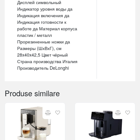
Дисплей символьный
Индикатор уровня воды да
Индикация включения да
Индикация готовности к
работе да Материал корпуса
пластик / металл
Прорезиненные ножки да
Размеры (ШхВхГ), см
28x40x42,5 Цвет чёрный
Страна производства Италия
Производитель DeLonghi
Produse similare