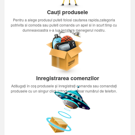
Cauți produsele
Pentru a alege produsul puteti folosi cautarea rapida,categoria
potrivita si comoda sau puteti comanda un apel si in scurt timp cu
dumneavoastra v-a lua legatura menegerul nostru.
Inregistrarea comenzilor
Adăugați în coș produsele și înregistrați comanda sau comandați
produsele cu un singur click introducînd doar numărul de telefon.