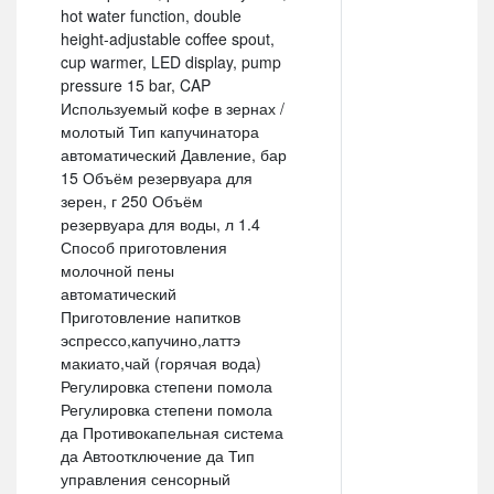
hot water function, double
height-adjustable coffee spout,
cup warmer, LED display, pump
pressure 15 bar, CAP
Используемый кофе в зернах /
молотый Тип капучинатора
автоматический Давление, бар
15 Объём резервуара для
зерен, г 250 Объём
резервуара для воды, л 1.4
Способ приготовления
молочной пены
автоматический
Приготовление напитков
эспрессо,капучино,латтэ
макиато,чай (горячая вода)
Регулировка степени помола
Регулировка степени помола
да Противокапельная система
да Автоотключение да Тип
управления сенсорный