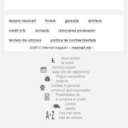
despre maxmart
livrare
garanția
achitare
credit-info
contacte
returnarea produselor
termeni de utilizare
politica de confidențialitate
2026 © Internet magazin «
maxmart.md
»
Noul simbol
al leului
Serviciu suport
șase zile din săptamina
Prețuri competitive
scăzute
Calitate si garantie
comenzii dumneavoastra
Posibilitatea de
a cumpara in credit
Livrare
rapida
Cea mai mare
listă de articole