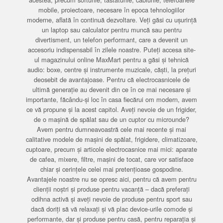
mobile, proiectoare, necesare în epoca tehnologiilor
moderne, aflată în continuă dezvoltare. Veți găsi cu ușurință
un laptop sau calculator pentru muncă sau pentru
divertisment, un telefon performant, care a devenit un
accesoriu indispensabil în zilele noastre. Puteți accesa site-
ul magazinului online MaxMart pentru a găsi și tehnică
audio: boxe, centre și instrumente muzicale, căști, la prețuri
deosebit de avantajoase. Pentru că electrocasnicele de
ultimă generație au devenit din ce în ce mai necesare și
importante, făcându-și loc în casa fiecărui om modern, avem
ce vă propune și la acest capitol. Aveți nevoie de un frigider,
de o mașină de spălat sau de un cuptor cu microunde?
Avem pentru dumneavoastră cele mai recente și mai
calitative modele de mașini de spălat, frigidere, climatizoare,
cuptoare, precum și articole electrocasnice mai mici: aparate
de cafea, mixere, filtre, mașini de tocat, care vor satisface
chiar și cerințele celei mai pretențioase gospodine.
Avantajele noastre nu se opresc aici, pentru că avem pentru
clienții noștri și produse pentru vacanță – dacă preferați
odihna activă și aveți nevoie de produse pentru sport sau
dacă doriți să vă relaxați și vă plac device-urile comode și
performante, dar și produse pentru casă, pentru reparația și