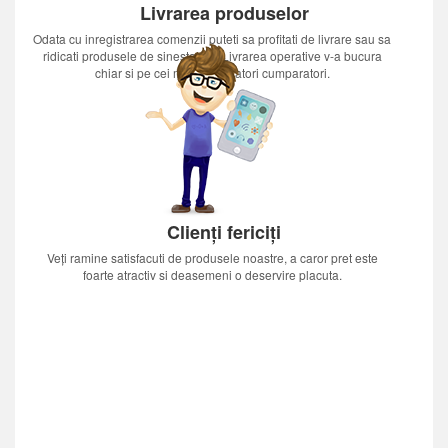
Livrarea produselor
Odata cu inregistrarea comenzii puteti sa profitati de livrare sau sa
ridicati produsele de sinestatator.Livrarea operative v-a bucura
chiar si pe cei mai nerabdatori cumparatori.
Clienți fericiți
Veți ramine satisfacuti de produsele noastre, a caror pret este
foarte atractiv si deasemeni o deservire placuta.